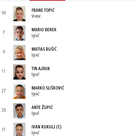
FRANE TOPIĆ
99
Vratar
MARIO ĐEREK
7
Igrač
MATIAS BUŠIĆ
9
Igrač
TIN AJDUK
11
Igrač
MARKO SLIŠKOVIĆ
27
Igrač
ANTE ŽUPIĆ
28
Igrač
IVAN KUKULJ
(C)
31
Igrač