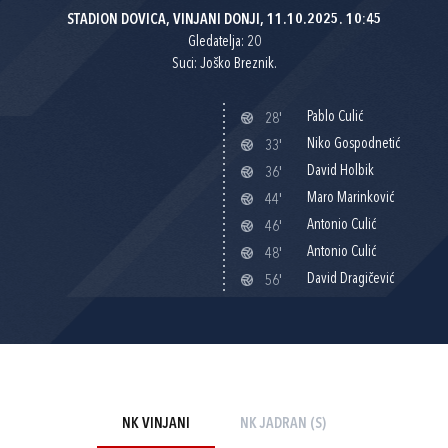
STADION DOVICA, VINJANI DONJI, 11.10.2025. 10:45
Gledatelja: 20
Suci: Joško Breznik.
Pablo Culić
28'
Niko Gospodnetić
33'
David Holbik
36'
Maro Marinković
44'
Antonio Culić
46'
Antonio Culić
48'
David Dragičević
56'
NK VINJANI
NK JADRAN (S)