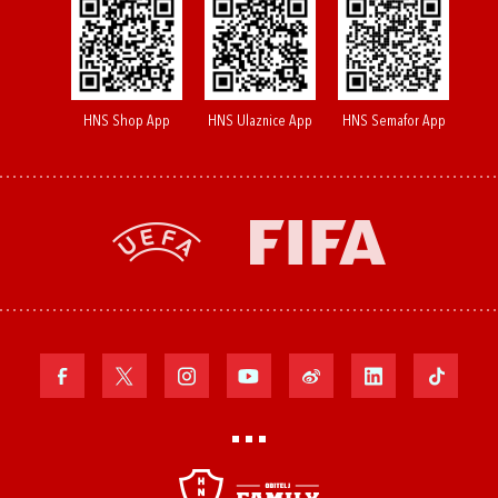
HNS Shop App
HNS Ulaznice App
HNS Semafor App