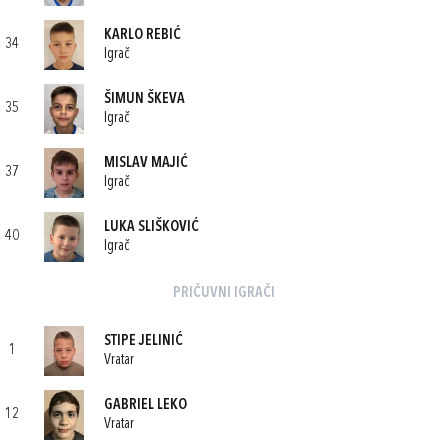
KARLO REBIĆ
34
Igrač
ŠIMUN ŠKEVA
35
Igrač
MISLAV MAJIĆ
37
Igrač
LUKA SLIŠKOVIĆ
40
Igrač
PRIČUVNI IGRAČI
STIPE JELINIĆ
1
Vratar
GABRIEL LEKO
12
Vratar