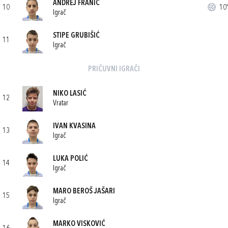
ANDREJ FRANIĆ
10
10'
Igrač
STIPE GRUBIŠIĆ
11
Igrač
PRIČUVNI IGRAČI
NIKO LASIĆ
12
Vratar
IVAN KVASINA
13
Igrač
LUKA POLIĆ
14
Igrač
MARO BEROŠ JAŠARI
15
Igrač
MARKO VISKOVIĆ