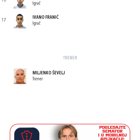
16
Igrač
IVANO FRANIĆ
17
Igrač
TRENER
MILJENKO ŠEVELJ
Trener