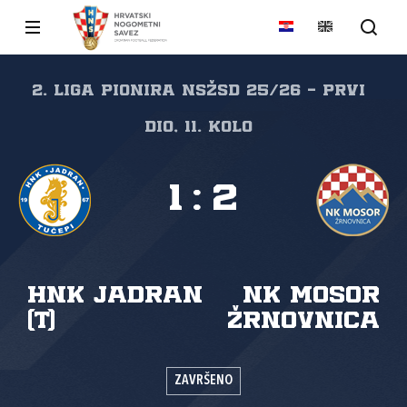
2. liga pionira NSŽSD 25/26 - prvi
dio, 11. kolo
1
:
2
HNK Jadran
NK Mosor
(T)
Žrnovnica
ZAVRŠENO