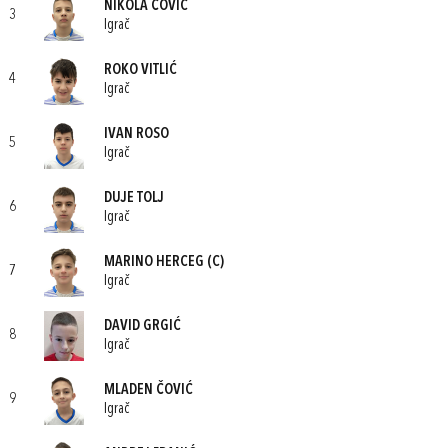
NIKOLA ČOVIĆ
3
Igrač
ROKO VITLIĆ
4
Igrač
IVAN ROSO
5
Igrač
DUJE TOLJ
6
Igrač
MARINO HERCEG
(C)
7
Igrač
DAVID GRGIĆ
8
Igrač
MLADEN ČOVIĆ
9
Igrač