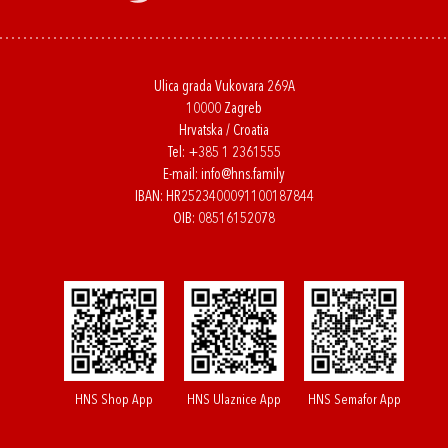
Ulica grada Vukovara 269A
10000 Zagreb
Hrvatska / Croatia
Tel:
+385 1 2361555
E-mail:
info@hns.family
IBAN: HR2523400091100187844
OIB: 08516152078
HNS Shop App
HNS Ulaznice App
HNS Semafor App