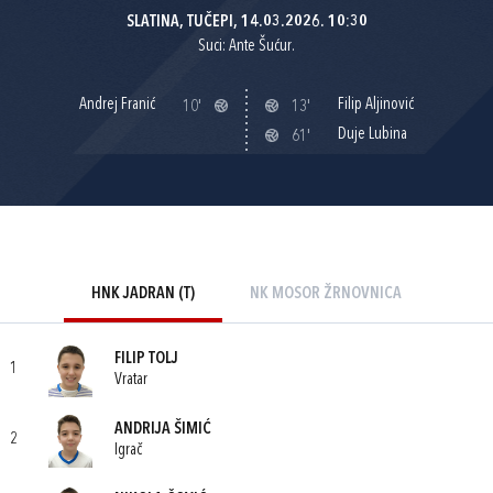
SLATINA, TUČEPI, 14.03.2026. 10:30
Suci: Ante Šućur.
Andrej Franić
Filip Aljinović
10'
13'
Duje Lubina
61'
HNK JADRAN (T)
NK MOSOR ŽRNOVNICA
FILIP TOLJ
1
Vratar
ANDRIJA ŠIMIĆ
2
Igrač