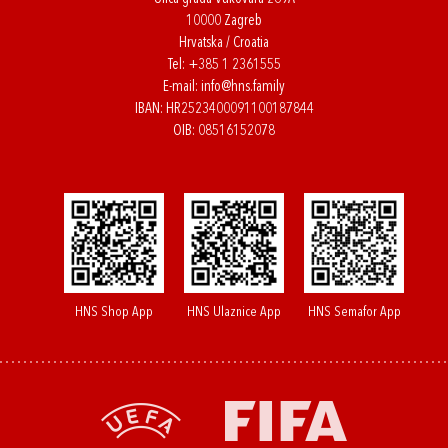
10000 Zagreb
Hrvatska / Croatia
Tel:
+385 1 2361555
E-mail:
info@hns.family
IBAN: HR2523400091100187844
OIB: 08516152078
HNS Shop App
HNS Ulaznice App
HNS Semafor App