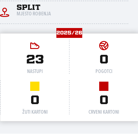
Split
MJESTO ROĐENJA
2025/26
23
0
NASTUPI
POGOTCI
0
0
ŽUTI KARTONI
CRVENI KARTONI