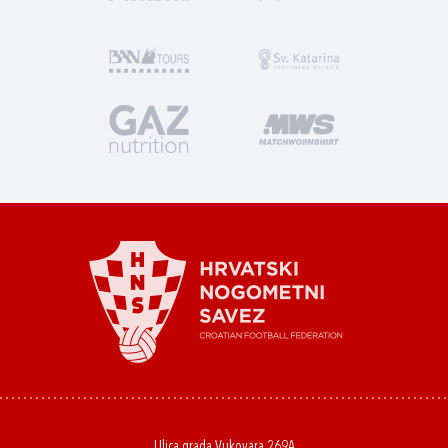
Ulica grada Vukovara 269A