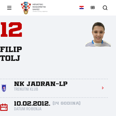
12
Filip
Tolj
NK Jadran-LP
TRENUTNI KLUB
10.02.2012.
(14 godina)
DATUM ROĐENJA