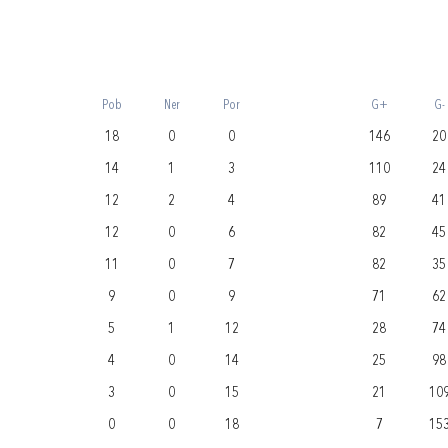
Pob
Ner
Por
G+
G-
18
0
0
146
20
14
1
3
110
24
12
2
4
89
41
12
0
6
82
45
11
0
7
82
35
9
0
9
71
62
5
1
12
28
74
4
0
14
25
98
3
0
15
21
10
0
0
18
7
15