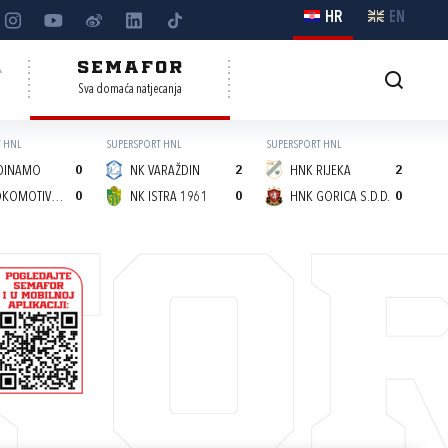
HR
EN
A
SEMAFOR
Sva domaća natjecanja
 HNL
SUPERSPORT HNL
SUPERSPORT HNL
DINAMO
0
NK VARAŽDIN
2
HNK RIJEKA
2
NK LOKOMOTIVA (Z)
0
NK ISTRA 1961
0
HNK GORICA S.D.D.
0
FO