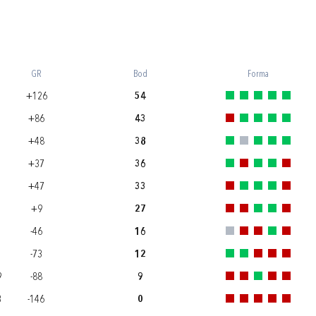
GR
Bod
Forma
+126
54
+86
43
+48
38
+37
36
+47
33
+9
27
-46
16
-73
12
9
-88
9
3
-146
0