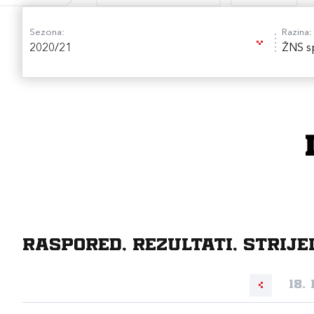
Sezona:
Razina:
2020/21
ŽNS sp
Raspored, rezultati, strije
18.