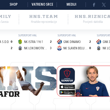
SHOP
VATRENO SRCE
MEDIJI
MILY
HNS.TEAM
HNS.RIZNIC
a Saveza
Hrvatske reprezentacije
Povijest i statistika
SUPERSPORT HNL
SUPERSPORT HNL
SUPERSPORT
 S.D.D.
0
NK ISTRA 1961
2
GNK DINAMO
2
GNK 
2
NK LOKOMOTIVA (Z)
3
NK SLAVEN BELUPO
0
MA
afor