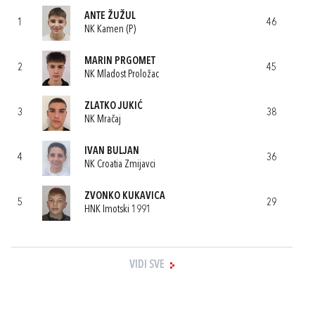
ANTE ŽUŽUL
1
46
NK Kamen (P)
MARIN PRGOMET
2
45
NK Mladost Proložac
ZLATKO JUKIĆ
3
38
NK Mračaj
IVAN BULJAN
4
36
NK Croatia Zmijavci
ZVONKO KUKAVICA
5
29
HNK Imotski 1991
VIDI SVE