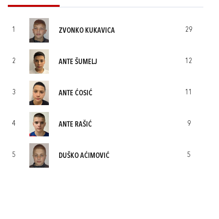
1
29
ZVONKO KUKAVICA
2
12
ANTE ŠUMELJ
3
11
ANTE ĆOSIĆ
4
9
ANTE RAŠIĆ
5
5
DUŠKO AĆIMOVIĆ