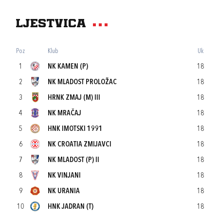
Ljestvica
Poz
Klub
Uk
1
NK KAMEN (P)
18
2
NK MLADOST PROLOŽAC
18
3
HRNK ZMAJ (M) III
18
4
NK MRAČAJ
18
5
HNK IMOTSKI 1991
18
6
NK CROATIA ZMIJAVCI
18
7
NK MLADOST (P) II
18
8
NK VINJANI
18
9
NK URANIA
18
10
HNK JADRAN (T)
18