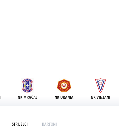
T
NK MRAČAJ
NK URANIA
NK VINJANI
STRIJELCI
KARTONI