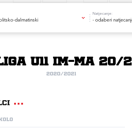
Natjecanje:
litsko-dalmatinski
- odaberi natjecanj
Liga U11 IM-MA 20/2
2020/2021
lci
 kolo