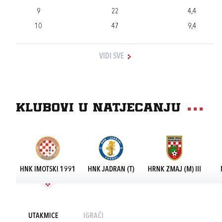
9
22
4,4
10
47
9,4
VIDI SVE
Klubovi u natjecanju
HNK IMOTSKI 1991
HNK JADRAN (T)
HRNK ZMAJ (M) III
UTAKMICE
IGRAČI