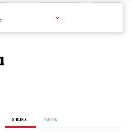
e -
1
STRIJELCI
KARTONI