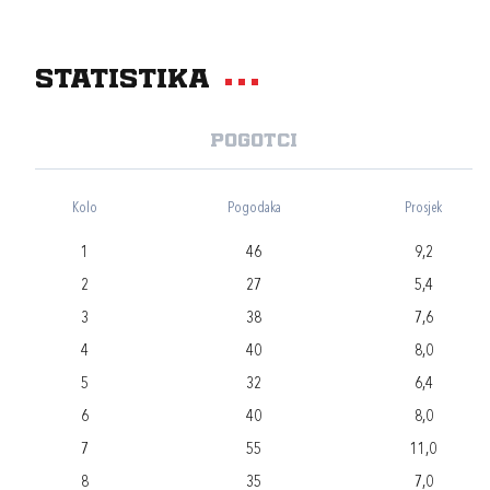
Statistika
Pogotci
Kolo
Pogodaka
Prosjek
1
46
9,2
2
27
5,4
3
38
7,6
4
40
8,0
5
32
6,4
6
40
8,0
7
55
11,0
8
35
7,0