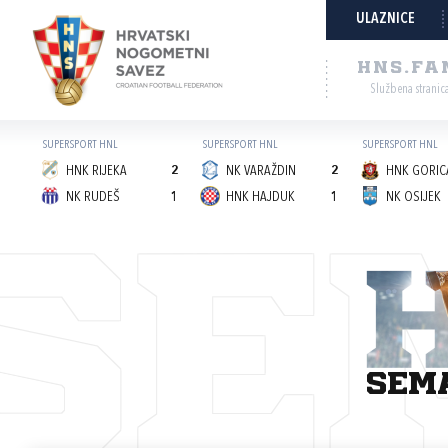
ULAZNICE
HNS.FA
Službena stranic
SUPERSPORT HNL
SUPERSPORT HNL
SUPERSPORT HNL
HNK RIJEKA
2
NK VARAŽDIN
2
HNK GORICA
NK RUDEŠ
1
HNK HAJDUK
1
NK OSIJEK
SE
sem