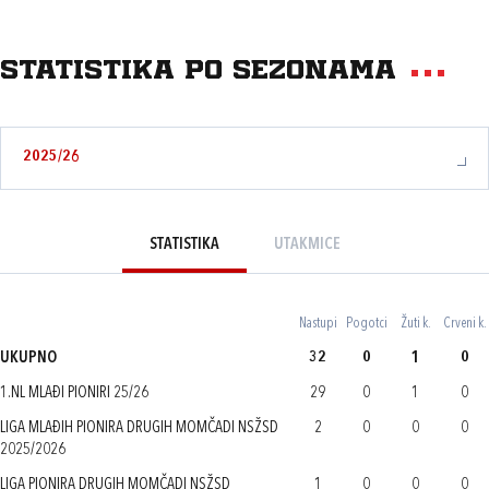
Statistika po sezonama
2025/26
STATISTIKA
UTAKMICE
Nastupi
Pogotci
Žuti k.
Crveni k.
UKUPNO
32
0
1
0
1.NL MLAĐI PIONIRI 25/26
29
0
1
0
LIGA MLAĐIH PIONIRA DRUGIH MOMČADI NSŽSD
2
0
0
0
2025/2026
LIGA PIONIRA DRUGIH MOMČADI NSŽSD
1
0
0
0