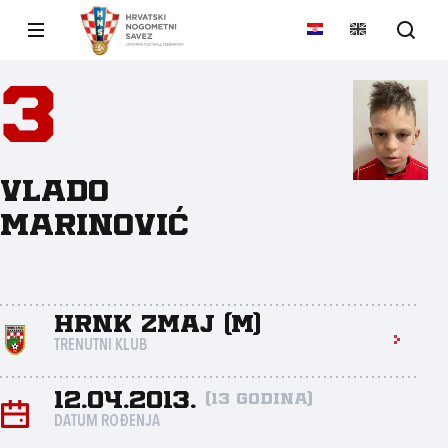
3
Vlado
Marinović
HRNK Zmaj (M)
TRENUTNI KLUB
12.04.2013.
(13 godina)
DATUM ROĐENJA