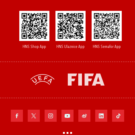
HNS Shop App
HNS Ulaznice App
HNS Semafor App