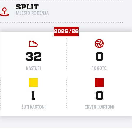
Split
MJESTO ROĐENJA
2025/26
32
0
NASTUPI
POGOTCI
1
0
ŽUTI KARTONI
CRVENI KARTONI