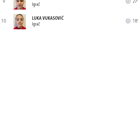
9
27'
Igrač
LUKA VUKASOVIĆ
10
18'
Igrač