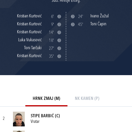
Suci: Hrvoje Erceg.
Kristian Kurtović
Ivano Žužul
6'
24'
Kristian Kurtović
Toni Ćapin
9'
45'
Kristian Kurtović
14'
Luka Vukasović
18'
Toni Tarčuki
27'
Kristian Kurtović
35'
HRNK ZMAJ (M)
NK KAMEN (P)
STIPE BARBIĆ
(C)
2
Vratar