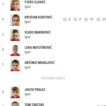
PJERO GLAVAŠ
3
Igrač
KRISTIAN KURTOVIĆ
4
6'
9'
14'
35'
Igrač
VLADO MARINOVIĆ
5
Igrač
LUKA MATUTINOVIĆ
6
Igrač
ANTONIO MIHALJEVIĆ
7
Igrač
PRIČUVNI IGRAČI
JAKOV PRALAS
8
Igrač
TONI TARČUKI