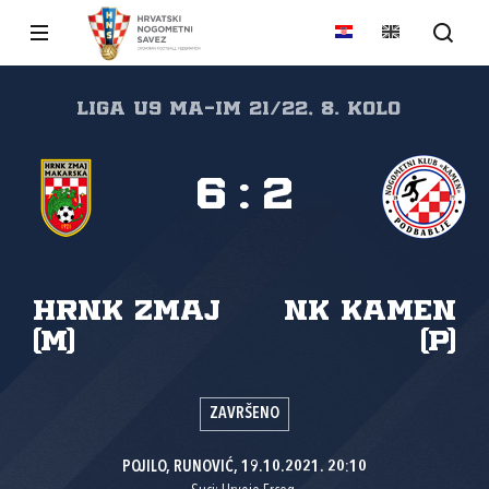
Liga U9 MA-IM 21/22, 8. kolo
6
:
2
HRNK Zmaj
NK Kamen
(M)
(P)
ZAVRŠENO
POJILO, RUNOVIĆ, 19.10.2021. 20:10