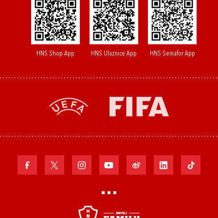
HNS Shop App
HNS Ulaznice App
HNS Semafor App