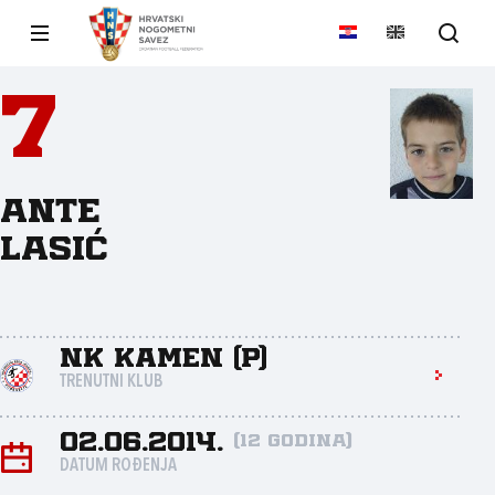
7
Ante
Lasić
NK Kamen (P)
TRENUTNI KLUB
02.06.2014.
(12 godina)
DATUM ROĐENJA