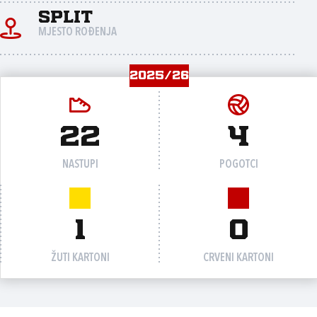
Split
MJESTO ROĐENJA
2025/26
22
4
NASTUPI
POGOTCI
1
0
ŽUTI KARTONI
CRVENI KARTONI