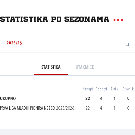
Statistika po sezonama
2025/26
STATISTIKA
UTAKMICE
Nastupi
Pogotci
Žuti k.
Crveni k.
UKUPNO
22
4
1
0
PRVA LIGA MLAĐIH PIONIRA NSŽSD 2025/2026
22
4
1
0