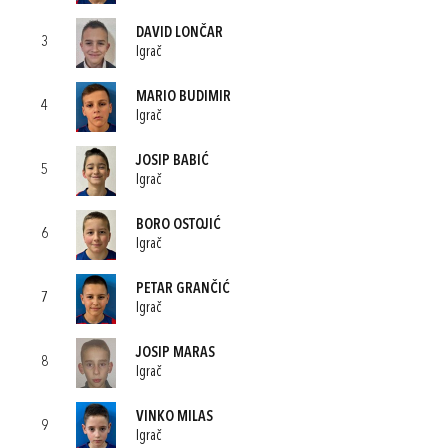
DAVID LONČAR
3
Igrač
MARIO BUDIMIR
4
Igrač
JOSIP BABIĆ
5
Igrač
BORO OSTOJIĆ
6
Igrač
PETAR GRANČIĆ
7
Igrač
JOSIP MARAS
8
Igrač
VINKO MILAS
9
Igrač