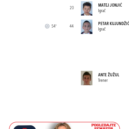
MATEJ JONJIĆ
20
Igrač
PETAR KUJUNDŽI
54'
44
Igrač
ANTE ŽUŽUL
Trener