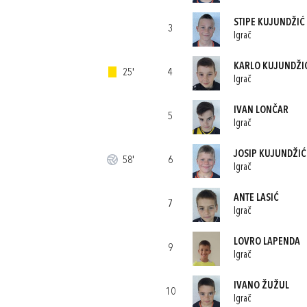
STIPE KUJUNDŽIĆ
3
Igrač
KARLO KUJUNDŽI
25'
4
Igrač
IVAN LONČAR
5
Igrač
JOSIP KUJUNDŽIĆ
58'
6
Igrač
ANTE LASIĆ
7
Igrač
LOVRO LAPENDA
9
Igrač
IVANO ŽUŽUL
10
Igrač