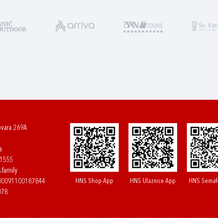
ovara 269A
a
61555
.family
HNS Shop App
HNS Ulaznice App
HNS Semaf
400091100187844
078