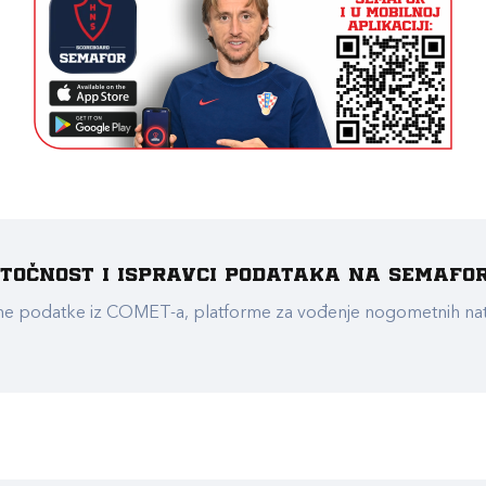
e točnost i ispravci podataka na Semafo
ualne podatke iz COMET-a, platforme za vođenje nogometnih n