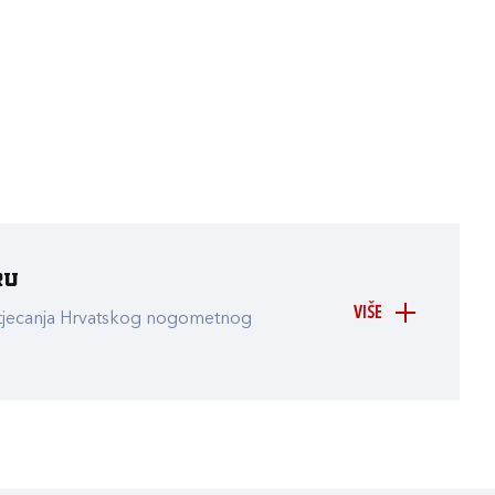
ru
VIŠE
atjecanja Hrvatskog nogometnog