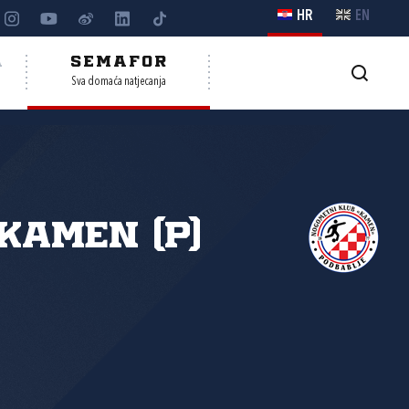
HR
EN
A
SEMAFOR
Sva domaća natjecanja
Kamen (P)