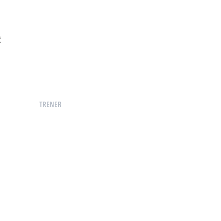
Ć
TRENER