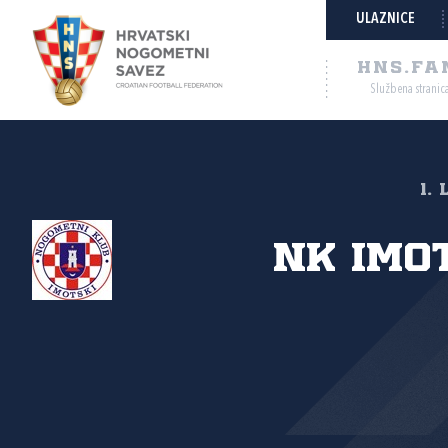
ULAZNICE
HNS.FA
Službena stranic
1.
NK Imo