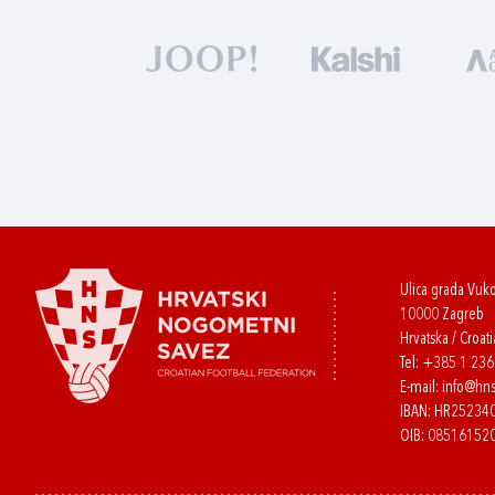
Ulica grada Vuk
10000 Zagreb
Hrvatska / Croati
Tel:
+385 1 23
E-mail:
info@hns
IBAN: HR2523
OIB: 08516152