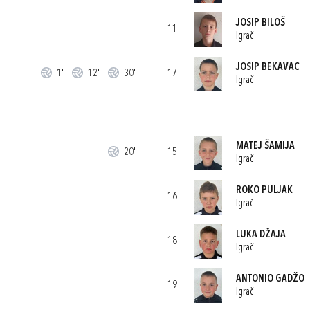
JOSIP BILOŠ
11
Igrač
JOSIP BEKAVAC
1'
12'
30'
17
Igrač
MATEJ ŠAMIJA
20'
15
Igrač
ROKO PULJAK
16
Igrač
LUKA DŽAJA
18
Igrač
ANTONIO GADŽO
19
Igrač