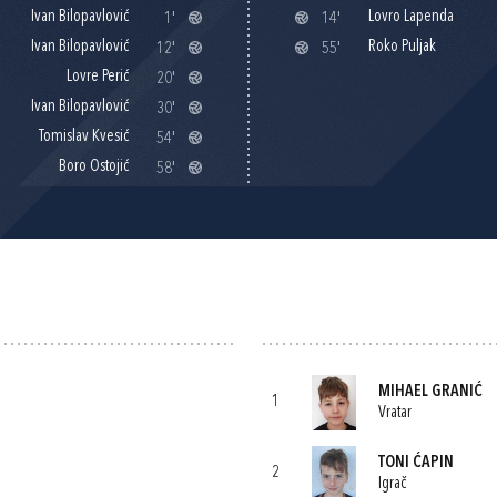
Ivan Bilopavlović
Lovro Lapenda
1'
14'
Ivan Bilopavlović
Roko Puljak
12'
55'
Lovre Perić
20'
Ivan Bilopavlović
30'
Tomislav Kvesić
54'
Boro Ostojić
58'
MIHAEL GRANIĆ
1
Vratar
TONI ĆAPIN
2
Igrač