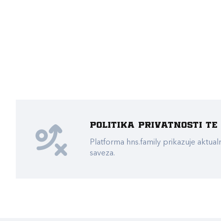
Politika privatnosti t
Platforma hns.family prikazuje akt
saveza.