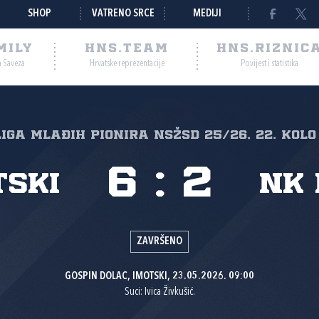
SHOP
VATRENO SRCE
MEDIJI
MILY
HNS.TEAM
HNS.RIZNIC
a Saveza
Hrvatske reprezentacije
Povijest i statistika
 liga mlađih pionira NSŽSD 25/26, 22. kolo
6
:
2
tski
NK 
ZAVRŠENO
GOSPIN DOLAC, IMOTSKI, 23.05.2026. 09:00
Suci: Ivica Živkušić.