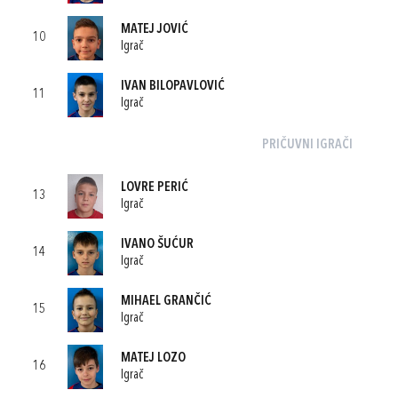
MATEJ JOVIĆ
10
Igrač
IVAN BILOPAVLOVIĆ
11
Igrač
PRIČUVNI IGRAČI
LOVRE PERIĆ
13
Igrač
IVANO ŠUĆUR
14
Igrač
MIHAEL GRANČIĆ
15
Igrač
MATEJ LOZO
16
Igrač