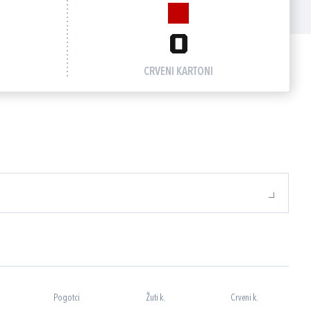
0
CRVENI KARTONI
Pogotci
Žuti k.
Crveni k.