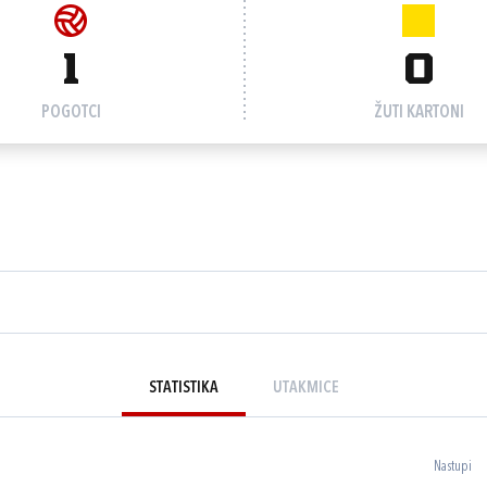
1
0
POGOTCI
ŽUTI KARTONI
STATISTIKA
UTAKMICE
Nastupi