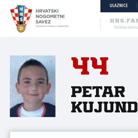
ULAZNICE
HNS.FA
Službena stranic
44
Petar
Kujund