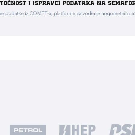
e točnost i ispravci podataka na Semafo
ualne podatke iz COMET-a, platforme za vođenje nogometnih n