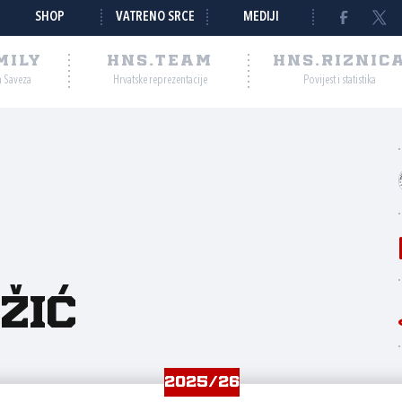
SHOP
VATRENO SRCE
MEDIJI
MILY
HNS.TEAM
HNS.RIZNIC
a Saveza
Hrvatske reprezentacije
Povijest i statistika
žić
2025/26