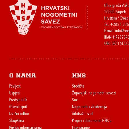
Ulica grada Vuk
10000 Zagreb
Hrvatska / Croati
Tel:
+385 1 23
E-mail:
info@hns
IBAN: HR2523
OIB: 08516152
O nama
HNS
Povijest
Središta
Uspjesi
Županijski nogometni savezi
Predsjednik
Suci
Glavni tajnik
Nogometna akademija
Izvršni odbor
Arbitražni sud
Skupština
Propisi i dokumenti HNS-a
Pristup informacijama
Licenciranje