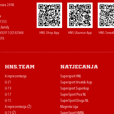
ovara 269A
a
61555
.family
HNS Shop App
HNS Ulaznice App
HNS Semaf
400091100187844
078
HNS.team
Natjecanja
A reprezentacija
Supersport HNL
U-21
Supersport Hrvatski kup
U-19
Supersport Superkup
U-17
SuperSport Prva NL
U-15
SuperSport Druga NL
A reprezentacija (Ž)
Magenta Liga
U-19 (Ž)
SuperSport HMNL