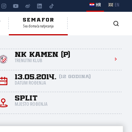
HR
EN
A
SEMAFOR
Sva domaća natjecanja
NK Kamen (P)
TRENUTNI KLUB
13.05.2014.
(12 godina)
DATUM ROĐENJA
Split
MJESTO ROĐENJA