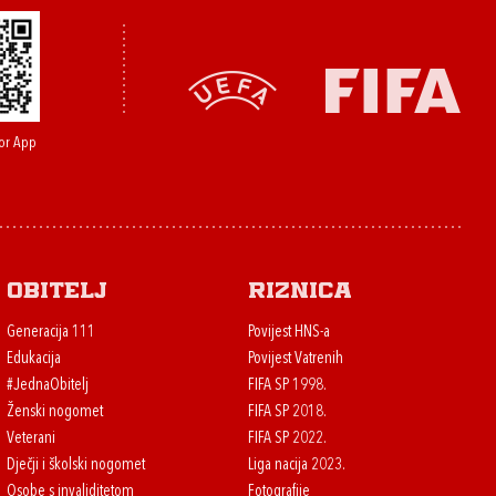
or App
Obitelj
Riznica
Generacija 111
Povijest HNS-a
Edukacija
Povijest Vatrenih
#JednaObitelj
FIFA SP 1998.
Ženski nogomet
FIFA SP 2018.
Veterani
FIFA SP 2022.
Dječji i školski nogomet
Liga nacija 2023.
Osobe s invaliditetom
Fotografije