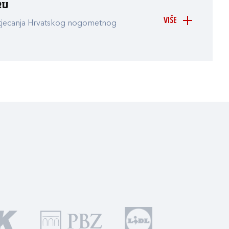
ru
VIŠE
atjecanja Hrvatskog nogometnog