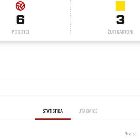
6
3
POGOTCI
ŽUTI KARTONI
STATISTIKA
UTAKMICE
Nastupi