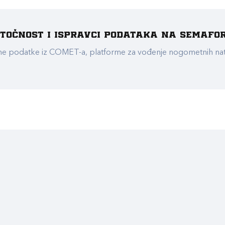
e točnost i ispravci podataka na Semafo
ualne podatke iz COMET-a, platforme za vođenje nogometnih n