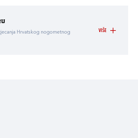
ru
VIŠE
atjecanja Hrvatskog nogometnog