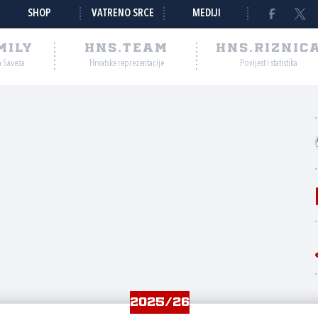
SHOP
VATRENO SRCE
MEDIJI
MILY
HNS.TEAM
HNS.RIZNIC
a Saveza
Hrvatske reprezentacije
Povijest i statistika
2025/26