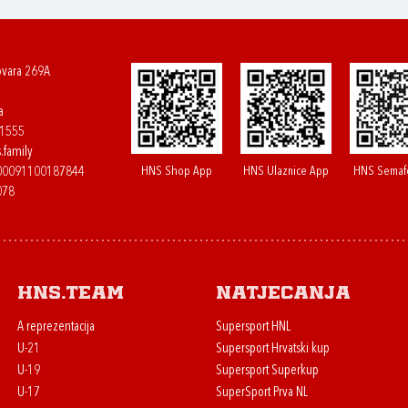
ovara 269A
a
61555
.family
HNS Shop App
HNS Ulaznice App
HNS Semaf
400091100187844
078
HNS.team
Natjecanja
A reprezentacija
Supersport HNL
U-21
Supersport Hrvatski kup
U-19
Supersport Superkup
U-17
SuperSport Prva NL