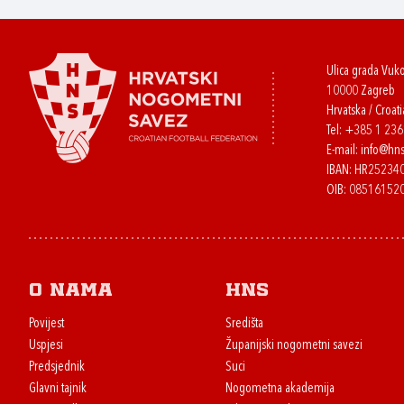
Ulica grada Vuk
10000 Zagreb
Hrvatska / Croati
Tel:
+385 1 23
E-mail:
info@hns
IBAN: HR2523
OIB: 08516152
O nama
HNS
Povijest
Središta
Uspjesi
Županijski nogometni savezi
Predsjednik
Suci
Glavni tajnik
Nogometna akademija