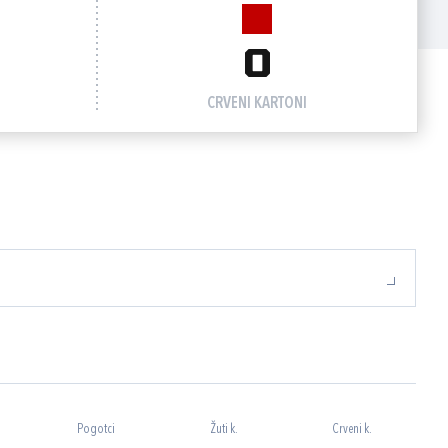
0
CRVENI KARTONI
Pogotci
Žuti k.
Crveni k.