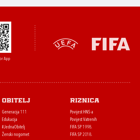
or App
Obitelj
Riznica
Generacija 111
Povijest HNS-a
Edukacija
Povijest Vatrenih
#JednaObitelj
FIFA SP 1998.
Ženski nogomet
FIFA SP 2018.