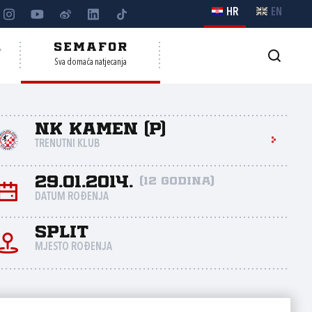
HR
EN
A
SEMAFOR
Sva domaća natjecanja
NK Kamen (P)
TRENUTNI KLUB
29.01.2014.
(12 godina)
DATUM ROĐENJA
Split
MJESTO ROĐENJA