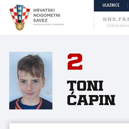
ULAZNICE
HNS.FA
Službena stranic
2
Toni
Ćapin