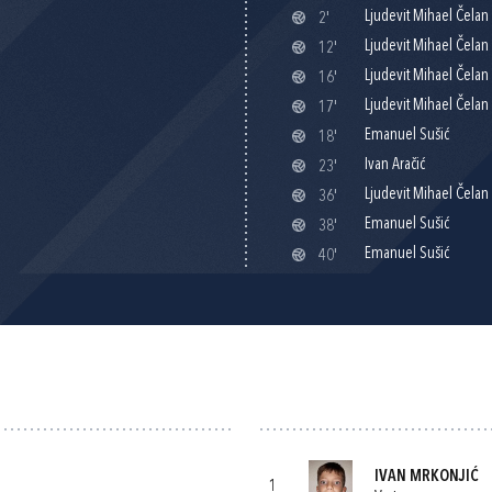
Ljudevit Mihael Čelan
2'
Ljudevit Mihael Čelan
12'
Ljudevit Mihael Čelan
16'
Ljudevit Mihael Čelan
17'
Emanuel Sušić
18'
Ivan Aračić
23'
Ljudevit Mihael Čelan
36'
Emanuel Sušić
38'
Emanuel Sušić
40'
IVAN MRKONJIĆ
1