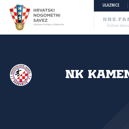
ULAZNICE
HNS.FA
Službena stranic
NK Kamen