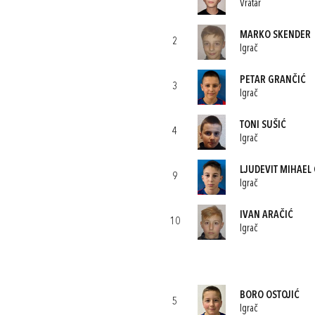
Vratar
MARKO SKENDER
2
Igrač
PETAR GRANČIĆ
3
Igrač
TONI SUŠIĆ
4
Igrač
LJUDEVIT MIHAEL
9
Igrač
IVAN ARAČIĆ
10
Igrač
BORO OSTOJIĆ
5
Igrač