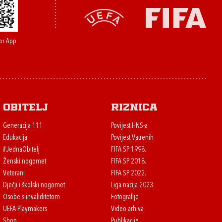
or App
Obitelj
Riznica
Generacija 111
Povijest HNS-a
Edukacija
Povijest Vatrenih
#JednaObitelj
FIFA SP 1998.
Ženski nogomet
FIFA SP 2018.
Veterani
FIFA SP 2022.
Dječji i školski nogomet
Liga nacija 2023.
Osobe s invaliditetom
Fotografije
UEFA Playmakers
Video arhiva
Shop
Publikacije