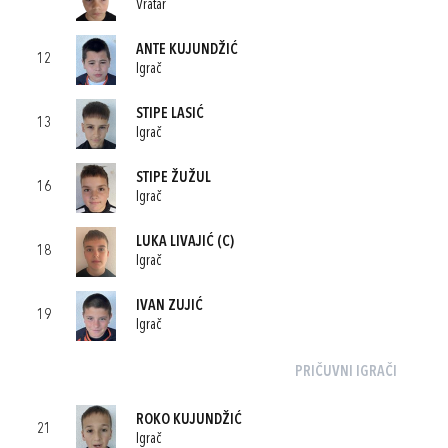
Vratar
ANTE KUJUNDŽIĆ
12
Igrač
STIPE LASIĆ
13
Igrač
STIPE ŽUŽUL
16
Igrač
LUKA LIVAJIĆ
(C)
18
Igrač
IVAN ZUJIĆ
19
Igrač
PRIČUVNI IGRAČI
ROKO KUJUNDŽIĆ
21
Igrač