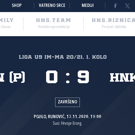
SHOP
VATRENO SRCE
MEDIJI
MILY
HNS.TEAM
HNS.RIZNIC
a Saveza
Hrvatske reprezentacije
Povijest i statistika
Liga U9 IM-MA 20/21, 1. kolo
0
:
9
 (P)
HNK
ZAVRŠENO
POJILO, RUNOVIĆ, 13.11.2020. 19:00
Suci: Hrvoje Erceg.