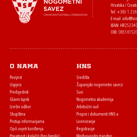
Hrvatska / Croati
Tel:
+385 1 23
E-mail:
info@hns
IBAN: HR2523
OIB: 08516152
O nama
HNS
Povijest
Središta
Uspjesi
Županijski nogometni savezi
Predsjednik
Suci
Glavni tajnik
Nogometna akademija
Izvršni odbor
Arbitražni sud
Skupština
Propisi i dokumenti HNS-a
Pristup informacijama
Licenciranje
Opći uvjeti korištenja
Registracije
Privatnost i kolačići (hns.family)
Međunarodni transferi