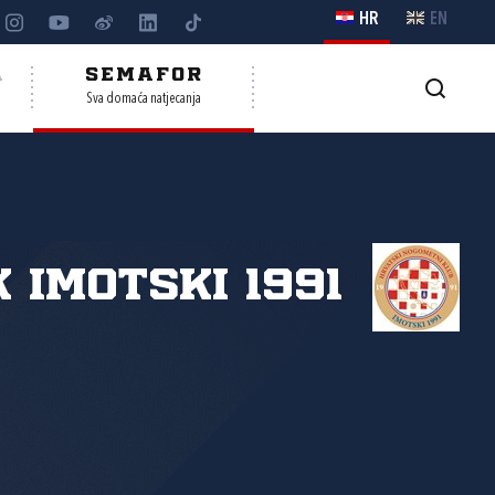
HR
EN
A
SEMAFOR
Sva domaća natjecanja
 Imotski 1991