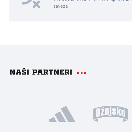
Platforma hns.family prikazuje akt
saveza.
Naši partneri