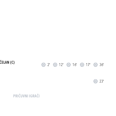
 ČELAN
(C)
2'
12'
16'
17'
36'
23'
PRIČUVNI IGRAČI