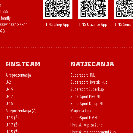
a
61555
.family
HNS Shop App
HNS Ulaznice App
HNS Semaf
400091100187844
078
HNS.team
Natjecanja
A reprezentacija
Supersport HNL
U-21
Supersport Hrvatski kup
U-19
Supersport Superkup
U-17
SuperSport Prva NL
U-15
SuperSport Druga NL
A reprezentacija (Ž)
Magenta Liga
U-19 (Ž)
SuperSport HMNL
U-17 (Ž)
Hrvatski kup za žene
U-15 (Ž)
Hrvatski malonogometni kup