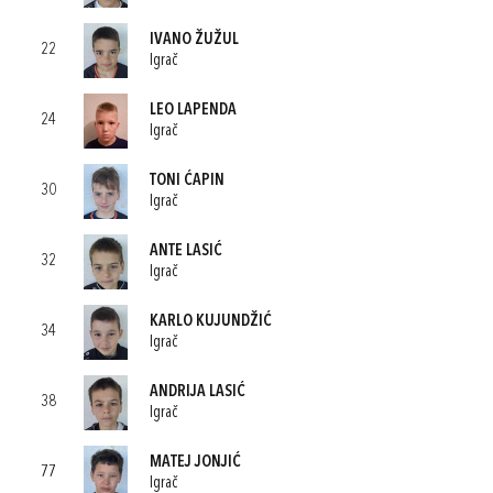
IVANO ŽUŽUL
22
Igrač
LEO LAPENDA
24
Igrač
TONI ĆAPIN
30
Igrač
ANTE LASIĆ
32
Igrač
KARLO KUJUNDŽIĆ
34
Igrač
ANDRIJA LASIĆ
38
Igrač
MATEJ JONJIĆ
77
Igrač