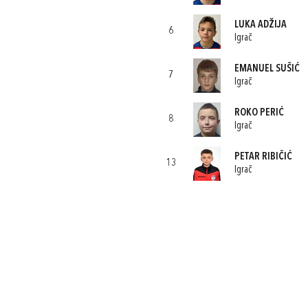
LUKA ADŽIJA
6
Igrač
EMANUEL SUŠIĆ
7
Igrač
ROKO PERIĆ
8
Igrač
PETAR RIBIČIĆ
13
Igrač