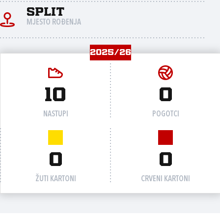
Split
MJESTO ROĐENJA
2025/26
10
0
NASTUPI
POGOTCI
0
0
ŽUTI KARTONI
CRVENI KARTONI