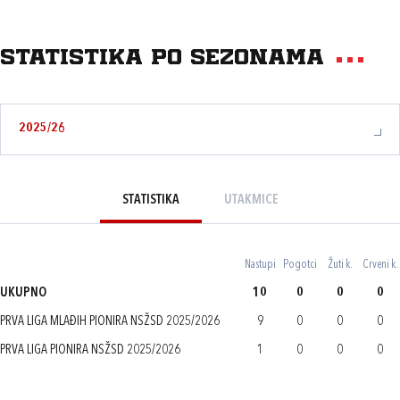
Statistika po sezonama
2025/26
STATISTIKA
UTAKMICE
Nastupi
Pogotci
Žuti k.
Crveni k.
UKUPNO
10
0
0
0
PRVA LIGA MLAĐIH PIONIRA NSŽSD 2025/2026
9
0
0
0
PRVA LIGA PIONIRA NSŽSD 2025/2026
1
0
0
0