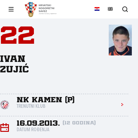
22
Ivan
Zujić
NK Kamen (P)
TRENUTNI KLUB
16.09.2013.
(12 godina)
DATUM ROĐENJA