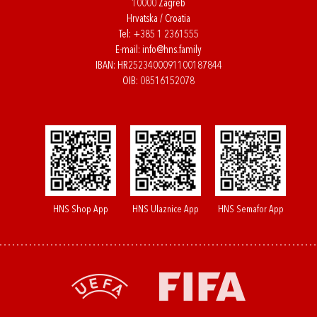
10000 Zagreb
Hrvatska / Croatia
Tel:
+385 1 2361555
E-mail:
info@hns.family
IBAN: HR2523400091100187844
OIB: 08516152078
HNS Shop App
HNS Ulaznice App
HNS Semafor App