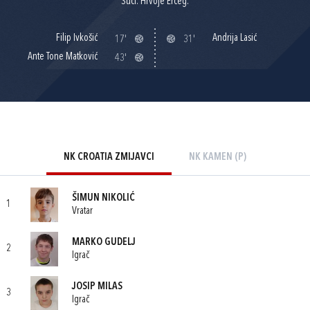
Suci: Hrvoje Erceg.
Filip Ivkošić
Andrija Lasić
17'
31'
Ante Tone Matković
43'
NK CROATIA ZMIJAVCI
NK KAMEN (P)
ŠIMUN NIKOLIĆ
1
Vratar
MARKO GUDELJ
2
Igrač
JOSIP MILAS
3
Igrač