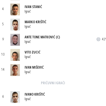
IVAN STANIĆ
4
Igrač
MARKO KRIŠTIĆ
5
Igrač
ANTE TONE MATKOVIĆ
(C)
9
43'
Igrač
VITO ZUCIĆ
10
Igrač
IVAN MIŠEVIĆ
14
Igrač
PRIČUVNI IGRAČI
IVANO KRIŠTIĆ
6
Igrač