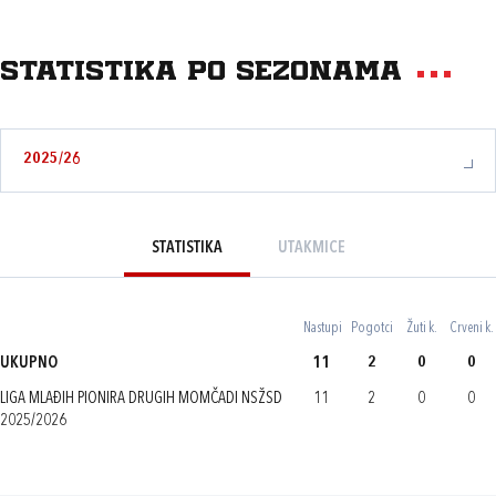
Statistika po sezonama
2025/26
STATISTIKA
UTAKMICE
Nastupi
Pogotci
Žuti k.
Crveni k.
UKUPNO
11
2
0
0
LIGA MLAĐIH PIONIRA DRUGIH MOMČADI NSŽSD
11
2
0
0
2025/2026