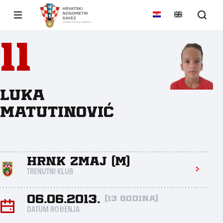
11
Luka
Matutinović
HRNK Zmaj (M)
TRENUTNI KLUB
06.06.2013.
(13 godina)
DATUM ROĐENJA