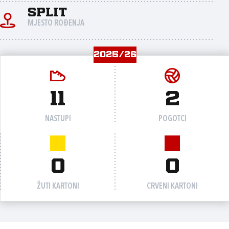
Split
MJESTO ROĐENJA
2025/26
11
2
NASTUPI
POGOTCI
0
0
ŽUTI KARTONI
CRVENI KARTONI