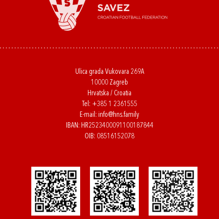
Ulica grada Vukovara 269A
10000 Zagreb
Hrvatska / Croatia
Tel:
+385 1 2361555
E-mail:
info@hns.family
IBAN: HR2523400091100187844
OIB: 08516152078