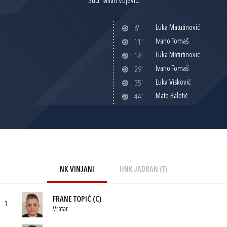
Suci: Milan Vujević.
Luka Matutinović
6'
Ivano Tomaš
11'
Luka Matutinović
16'
Ivano Tomaš
29'
Luka Visković
35'
Mate Baletić
44'
NK VINJANI
HNK JADRAN (T)
FRANE TOPIĆ
(C)
1
Vratar