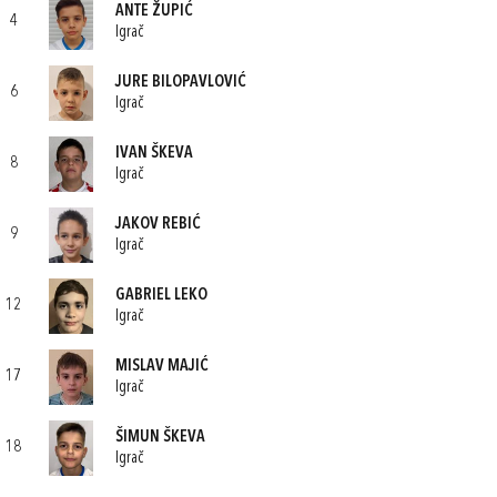
ANTE ŽUPIĆ
4
Igrač
JURE BILOPAVLOVIĆ
6
Igrač
IVAN ŠKEVA
8
Igrač
JAKOV REBIĆ
9
Igrač
GABRIEL LEKO
12
Igrač
MISLAV MAJIĆ
17
Igrač
ŠIMUN ŠKEVA
18
Igrač