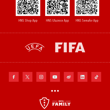
HNS Shop App
HNS Ulaznice App
HNS Semafor App