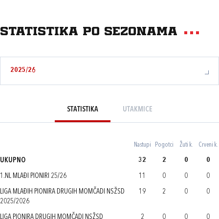
Statistika po sezonama
2025/26
STATISTIKA
UTAKMICE
Nastupi
Pogotci
Žuti k.
Crveni k.
UKUPNO
32
2
0
0
1.NL MLAĐI PIONIRI 25/26
11
0
0
0
LIGA MLAĐIH PIONIRA DRUGIH MOMČADI NSŽSD
19
2
0
0
2025/2026
LIGA PIONIRA DRUGIH MOMČADI NSŽSD
2
0
0
0