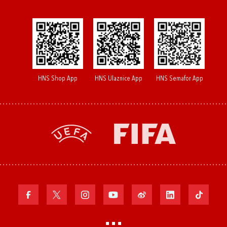
HNS Shop App
HNS Ulaznice App
HNS Semafor App