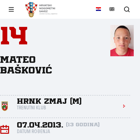
14
Mateo
Bašković
HRNK Zmaj (M)
TRENUTNI KLUB
07.04.2013.
(13 godina)
DATUM ROĐENJA