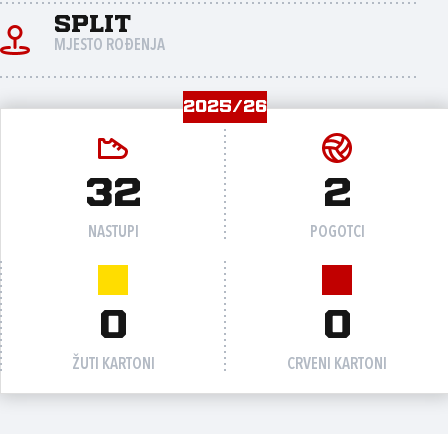
Split
MJESTO ROĐENJA
2025/26
32
2
NASTUPI
POGOTCI
0
0
ŽUTI KARTONI
CRVENI KARTONI