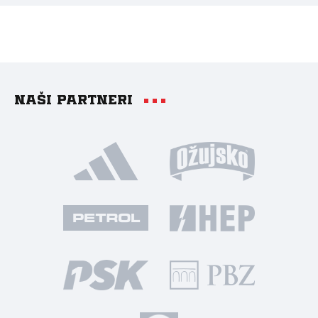
Naši partneri