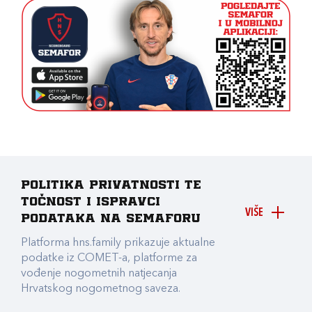
Politika privatnosti te
točnost i ispravci
VIŠE
podataka na Semaforu
Platforma hns.family prikazuje aktualne
podatke iz COMET-a, platforme za
vođenje nogometnih natjecanja
Hrvatskog nogometnog saveza.