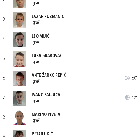
2
Igrač
LAZAR KUZMANIĆ
3
Igrač
LEO MIJIĆ
4
Igrač
LUKA GRABOVAC
5
Igrač
ANTE ŽARKO REPIĆ
6
60'
Igrač
IVANO PALJUCA
7
42'
Igrač
MARINO PIVETA
8
Igrač
PETAR UKIĆ