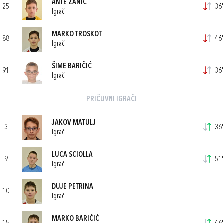
ANTE ZANIĆ
25
36'
Igrač
MARKO TROSKOT
88
46'
Igrač
ŠIME BARIČIĆ
91
36'
Igrač
PRIČUVNI IGRAČI
JAKOV MATULJ
3
36'
Igrač
LUCA SCIOLLA
9
51'
Igrač
DUJE PETRINA
10
Igrač
MARKO BARIČIĆ