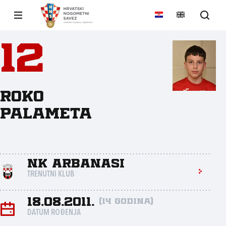
12
Roko
Palameta
NK Arbanasi
TRENUTNI KLUB
18.08.2011.
(14 godina)
DATUM ROĐENJA