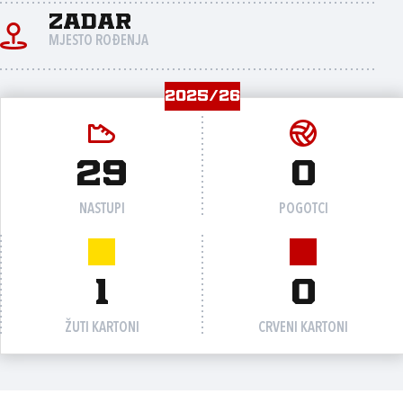
Zadar
MJESTO ROĐENJA
2025/26
29
0
NASTUPI
POGOTCI
1
0
ŽUTI KARTONI
CRVENI KARTONI