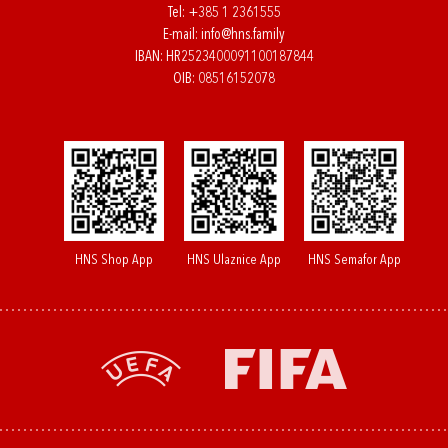
Tel:
+385 1 2361555
E-mail:
info@hns.family
IBAN: HR2523400091100187844
OIB: 08516152078
HNS Shop App
HNS Ulaznice App
HNS Semafor App