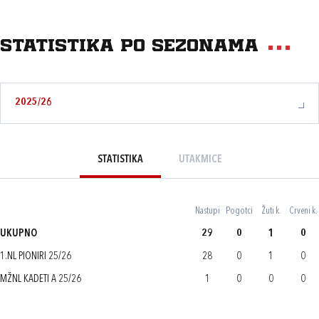
Statistika po sezonama
2025/26
STATISTIKA
UTAKMICE
Nastupi
Pogotci
Žuti k.
Crveni k.
UKUPNO
29
0
1
0
1.NL PIONIRI 25/26
28
0
1
0
MŽNL KADETI A 25/26
1
0
0
0