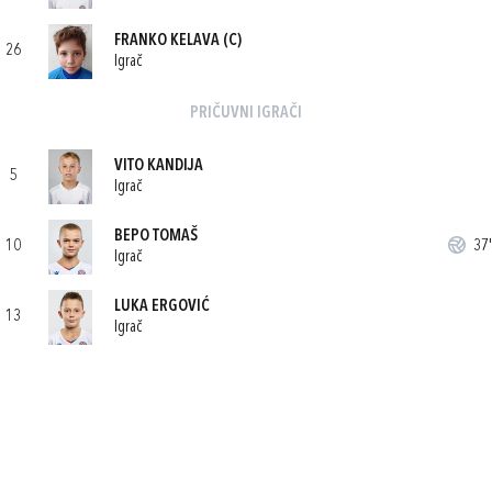
FRANKO KELAVA
(C)
26
Igrač
PRIČUVNI IGRAČI
VITO KANDIJA
5
Igrač
BEPO TOMAŠ
10
37'
Igrač
LUKA ERGOVIĆ
13
Igrač