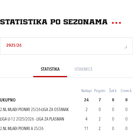
Statistika po sezonama
2025/26
STATISTIKA
UTAKMICE
Nastupi
Pogotci
Žuti k.
Crveni k.
UKUPNO
24
7
0
0
2.NL MLAĐI PIONIRI 25/26-LIGA ZA OSTANAK
2
0
0
0
LIGA U-12 2025/2026 - LIGA ZA PLASMAN
4
2
0
0
2.NL MLAĐI PIONIRI A 25/26
11
2
0
0