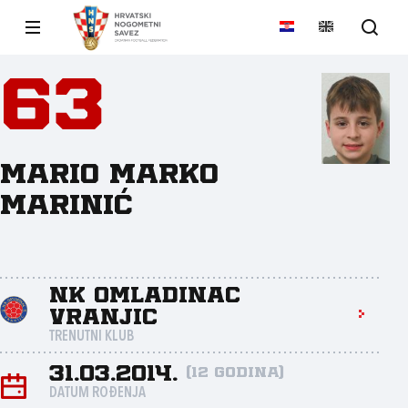
63
Mario Marko
Marinić
NK Omladinac
Vranjic
TRENUTNI KLUB
31.03.2014.
(12 godina)
DATUM ROĐENJA