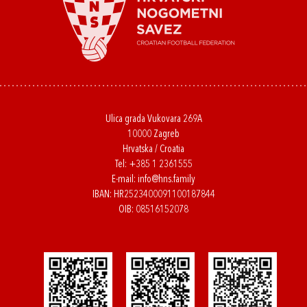
Ulica grada Vukovara 269A
10000 Zagreb
Hrvatska / Croatia
Tel:
+385 1 2361555
E-mail:
info@hns.family
IBAN: HR2523400091100187844
OIB: 08516152078