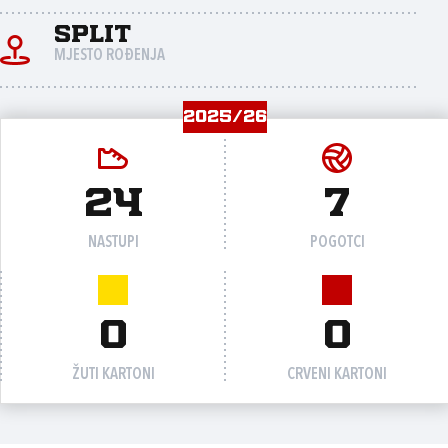
Split
MJESTO ROĐENJA
2025/26
24
7
NASTUPI
POGOTCI
0
0
ŽUTI KARTONI
CRVENI KARTONI