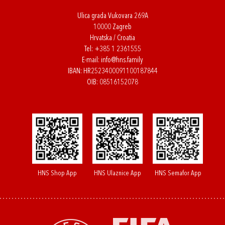
Ulica grada Vukovara 269A
10000 Zagreb
Hrvatska / Croatia
Tel:
+385 1 2361555
E-mail:
info@hns.family
IBAN: HR2523400091100187844
OIB: 08516152078
HNS Shop App
HNS Ulaznice App
HNS Semafor App