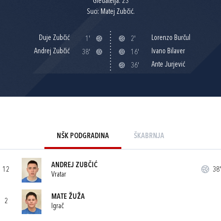
Gledatelja: 23
Suci: Matej Zubčić.
Duje Zubčić
Lorenzo Burčul
1'
2'
Andrej Zubčić
Ivano Bilaver
38'
16'
Ante Jurjević
36'
NŠK PODGRADINA
ŠKABRNJA
ANDREJ ZUBČIĆ
12
38'
Vratar
MATE ŽUŽA
2
Igrač