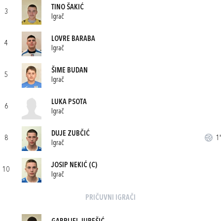
TINO ŠAKIĆ
3
Igrač
LOVRE BARABA
4
Igrač
ŠIME BUDAN
5
Igrač
LUKA PSOTA
6
Igrač
DUJE ZUBČIĆ
8
1'
Igrač
JOSIP NEKIĆ
(C)
10
Igrač
PRIČUVNI IGRAČI