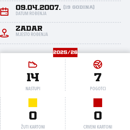
09.04.2007.
(19 godina)
DATUM ROĐENJA
Zadar
MJESTO ROĐENJA
2025/26
14
7
NASTUPI
POGOTCI
0
0
ŽUTI KARTONI
CRVENI KARTONI