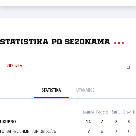
Statistika po sezonama
2025/26
STATISTIKA
UTAKMICE
Nastupi
Pogotci
Žuti k.
Crveni k.
UKUPNO
14
7
0
0
FUTSAL PRVA HMNL JUNIORI 25/26
9
6
0
0