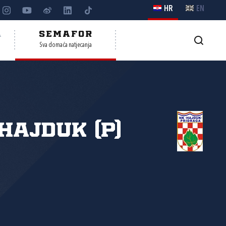
HR
EN
A
SEMAFOR
Sva domaća natjecanja
Hajduk (P)