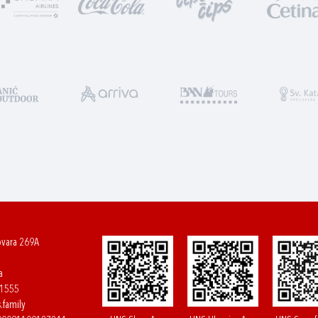
ovara 269A
a
61555
.family