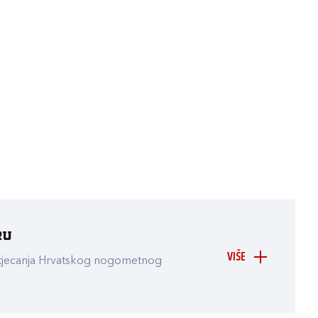
ru
VIŠE
atjecanja Hrvatskog nogometnog