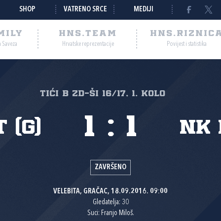
SHOP
VATRENO SRCE
MEDIJI
MILY
HNS.TEAM
HNS.RIZNIC
a Saveza
Hrvatske reprezentacije
Povijest i statistika
tići B ZD-ŠI 16/17, 1. kolo
1
:
1
 (G)
NK 
ZAVRŠENO
VELEBITA, GRAČAC, 18.09.2016. 09:00
Gledatelja: 30
Suci: Franjo Miloš.