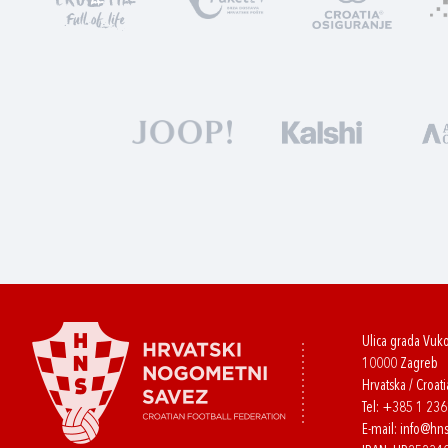
Ulica grada Vuk
10000 Zagreb
Hrvatska / Croati
Tel:
+385 1 23
E-mail:
info@hns