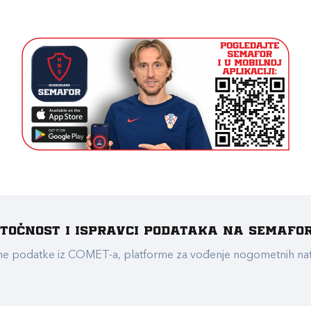
e točnost i ispravci podataka na Semafo
ualne podatke iz COMET-a, platforme za vođenje nogometnih n