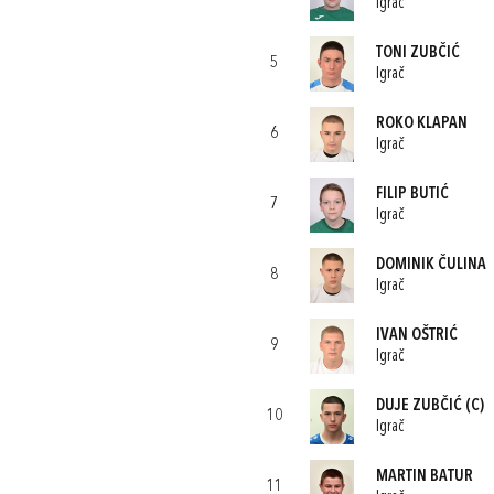
Igrač
TONI ZUBČIĆ
5
Igrač
ROKO KLAPAN
6
Igrač
FILIP BUTIĆ
7
Igrač
DOMINIK ČULINA
8
Igrač
IVAN OŠTRIĆ
9
Igrač
DUJE ZUBČIĆ
(C)
10
Igrač
MARTIN BATUR
11