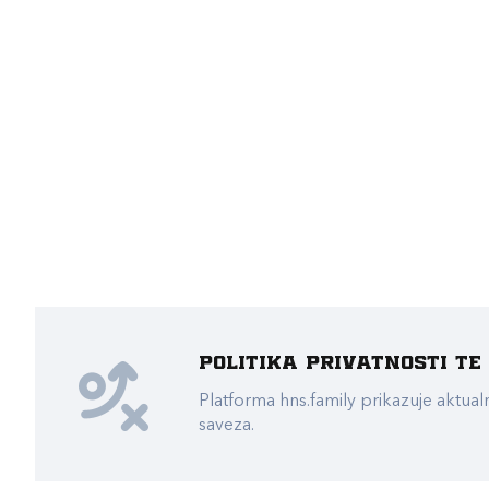
Politika privatnosti t
Platforma hns.family prikazuje akt
saveza.