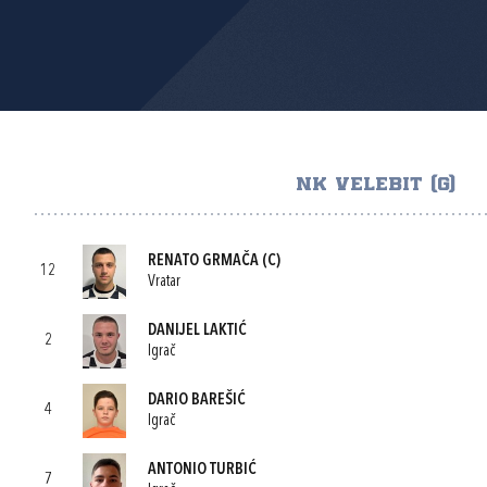
NK VELEBIT (G)
RENATO GRMAČA
(C)
12
Vratar
DANIJEL LAKTIĆ
2
Igrač
DARIO BAREŠIĆ
4
Igrač
ANTONIO TURBIĆ
7