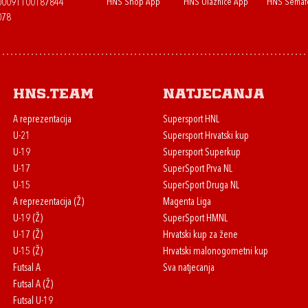
HNS Shop App
HNS Ulaznice App
HNS Semaf
400091100187844
078
HNS.team
Natjecanja
A reprezentacija
Supersport HNL
U-21
Supersport Hrvatski kup
U-19
Supersport Superkup
U-17
SuperSport Prva NL
U-15
SuperSport Druga NL
A reprezentacija (Ž)
Magenta Liga
U-19 (Ž)
SuperSport HMNL
U-17 (Ž)
Hrvatski kup za žene
U-15 (Ž)
Hrvatski malonogometni kup
Futsal A
Sva natjecanja
Futsal A (Ž)
Futsal U-19