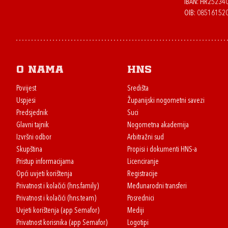
IBAN: HR2523
OIB: 08516152
O nama
HNS
Povijest
Središta
Uspjesi
Županijski nogometni savezi
Predsjednik
Suci
Glavni tajnik
Nogometna akademija
Izvršni odbor
Arbitražni sud
Skupština
Propisi i dokumenti HNS-a
Pristup informacijama
Licenciranje
Opći uvjeti korištenja
Registracije
Privatnost i kolačići (hns.family)
Međunarodni transferi
Privatnost i kolačići (hns.team)
Posrednici
Uvjeti korištenja (app Semafor)
Mediji
Privatnost korisnika (app Semafor)
Logotipi