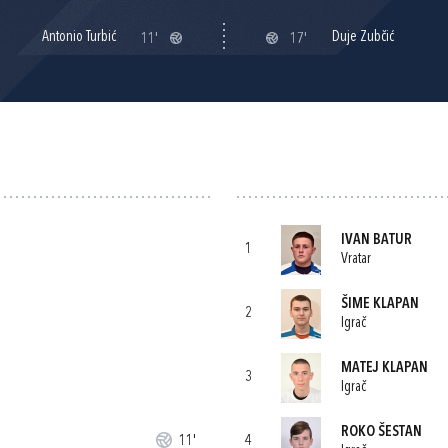
Antonio Turbić
Duje Zubčić
11'
17'
IVAN BATUR
1
Vratar
ŠIME KLAPAN
2
Igrač
MATEJ KLAPAN
3
Igrač
ROKO ŠESTAN
11'
4