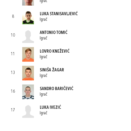
Igrač
LUKA STANISAVLJEVIĆ
8
Igrač
ANTONIO TOMIĆ
10
Igrač
LOVRO KNEŽEVIĆ
11
Igrač
SINIŠA ŽAGAR
13
Igrač
SANDRO BARIČEVIĆ
16
Igrač
LUKA IVEZIĆ
17
Igrač