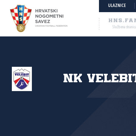
ULAZNICE
HNS.FA
Službena stranic
NK Velebit