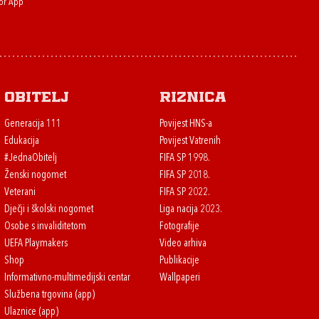
or App
Obitelj
Riznica
Generacija 111
Povijest HNS-a
Edukacija
Povijest Vatrenih
#JednaObitelj
FIFA SP 1998.
Ženski nogomet
FIFA SP 2018.
Veterani
FIFA SP 2022.
Dječji i školski nogomet
Liga nacija 2023.
Osobe s invaliditetom
Fotografije
UEFA Playmakers
Video arhiva
Shop
Publikacije
Informativno-multimedijski centar
Wallpaperi
Službena trgovina (app)
Ulaznice (app)