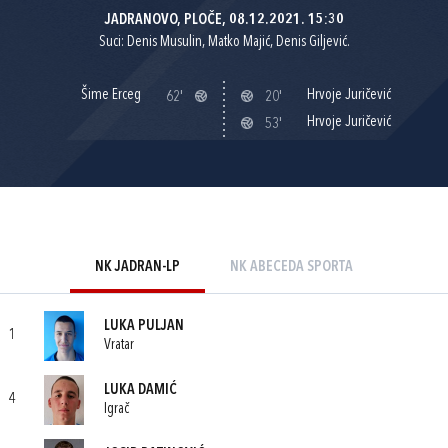
JADRANOVO, PLOČE, 08.12.2021. 15:30
Suci: Denis Musulin, Matko Majić, Denis Giljević.
Šime Erceg
Hrvoje Juričević
62'
20'
Hrvoje Juričević
53'
NK JADRAN-LP
NK ABECEDA SPORTA
LUKA PULJAN
1
Vratar
LUKA DAMIĆ
4
Igrač