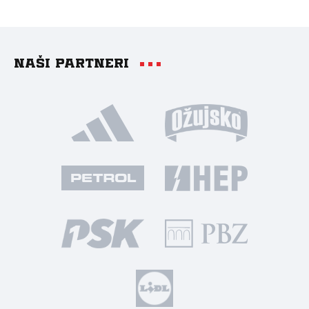
Naši partneri