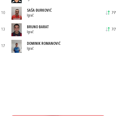
SAŠA ĐURKOVIĆ
10
79'
Igrač
BRUNO BARAT
13
70'
Igrač
DOMINIK ROMANOVIĆ
17
Igrač