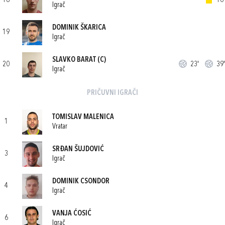
18
16'
Igrač
DOMINIK ŠKARICA
19
Igrač
SLAVKO BARAT
(C)
20
23'
39'
Igrač
PRIČUVNI IGRAČI
TOMISLAV MALENICA
1
Vratar
SRĐAN ŠUJDOVIĆ
3
Igrač
DOMINIK CSONDOR
4
Igrač
VANJA ĆOSIĆ
6
Igrač