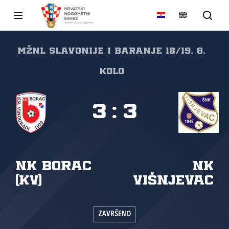
MŽNL Slavonije i Baranje 18/19, 6.
kolo
3
:
3
NK Borac
NK
(KV)
Višnjevac
ZAVRŠENO