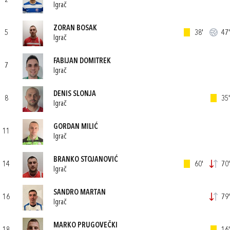
2
Igrač
ZORAN BOSAK
5
38'
47'
Igrač
FABIJAN DOMITREK
7
Igrač
DENIS SLONJA
8
35'
Igrač
GORDAN MILIĆ
11
Igrač
BRANKO STOJANOVIĆ
14
60'
70'
Igrač
SANDRO MARTAN
16
79'
Igrač
MARKO PRUGOVEČKI