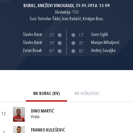
BORAC, KNEŽEVI VINOGRADI, 29.09.2018. 16:00
Gledatelja: 150
Suci: Tomislav Šiklić, Ivan Radačić, Kristijan Brus.
Slavko Barat
Sven Uglik
23'
13'
Slavko Barat
Marijan Mihaljević
39'
35'
Zoran Bosak
Andrej Suvaljko
47'
65'
NK BORAC (KV)
NK VIŠNJEVAC
DINO MARTIĆ
12
Vratar
FRANKO KULEŠEVIĆ