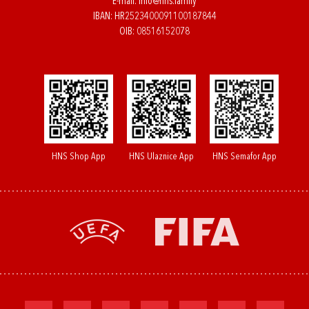
E-mail:
info@hns.family
IBAN: HR2523400091100187844
OIB: 08516152078
HNS Shop App
HNS Ulaznice App
HNS Semafor App