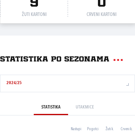
9
0
ŽUTI KARTONI
CRVENI KARTONI
Statistika po sezonama
2024/25
STATISTIKA
UTAKMICE
Nastupi
Pogotci
Žuti k.
Crveni k.