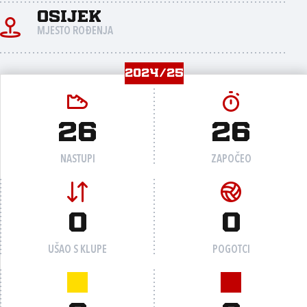
Osijek
MJESTO ROĐENJA
2024/25
26
26
NASTUPI
ZAPOČEO
0
0
UŠAO S KLUPE
POGOTCI