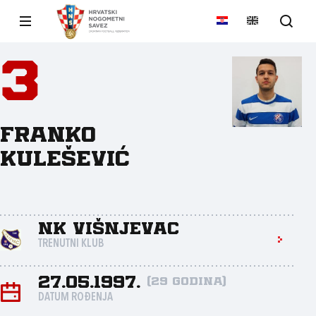
3
Franko
Kulešević
NK Višnjevac
TRENUTNI KLUB
27.05.1997.
(29 godina)
DATUM ROĐENJA