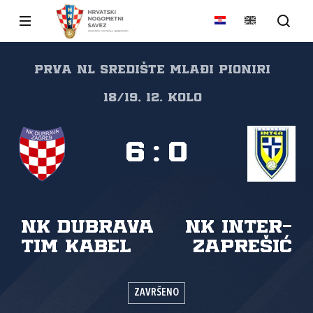
Prva NL Središte mlađi pioniri
18/19, 12. kolo
6
:
0
NK Dubrava
NK Inter-
Tim Kabel
Zaprešić
ZAVRŠENO