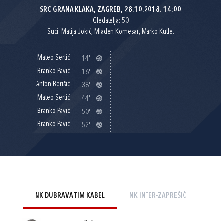
SRC GRANA KLAKA, ZAGREB, 28.10.2018. 14:00
Gledatelja: 50
Suci: Matija Jokić, Mladen Komesar, Marko Kutle.
Mateo Sertić
14'
Branko Pavić
16'
Anton Berišić
38'
Mateo Sertić
44'
Branko Pavić
50'
Branko Pavić
52'
NK DUBRAVA TIM KABEL
NK INTER-ZAPREŠIĆ