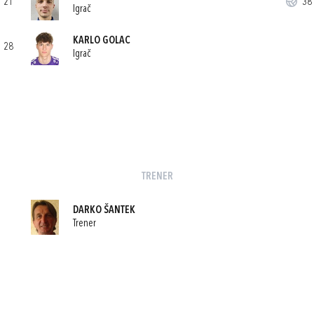
21
38'
Igrač
KARLO GOLAC
28
Igrač
TRENER
DARKO ŠANTEK
Trener