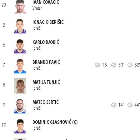
IVAN KOVAČIĆ
23
Vratar
IGNACIO BERIŠIĆ
2
Igrač
KARLO DJOKIĆ
6
Igrač
BRANKO PAVIĆ
7
16'
50'
52'
Igrač
MATIJA TUNJIĆ
8
Igrač
MATEO SERTIĆ
9
14'
44'
Igrač
DOMINIK GLASNOVIĆ
(C)
10
Igrač