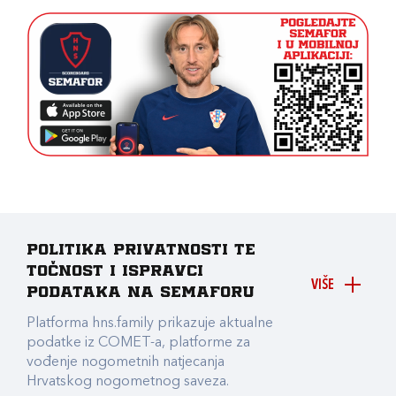
Politika privatnosti te
točnost i ispravci
VIŠE
podataka na Semaforu
Platforma hns.family prikazuje aktualne
podatke iz COMET-a, platforme za
vođenje nogometnih natjecanja
Hrvatskog nogometnog saveza.