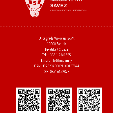
Ulica grada Vukovara 269A
10000 Zagreb
Hrvatska / Croatia
Tel:
+385 1 2361555
E-mail:
info@hns.family
IBAN: HR2523400091100187844
OIB: 08516152078