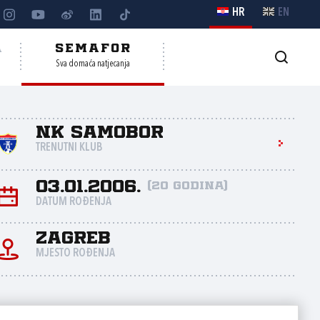
HR
EN
A
SEMAFOR
Sva domaća natjecanja
NK Samobor
TRENUTNI KLUB
03.01.2006.
(20 godina)
DATUM ROĐENJA
Zagreb
MJESTO ROĐENJA