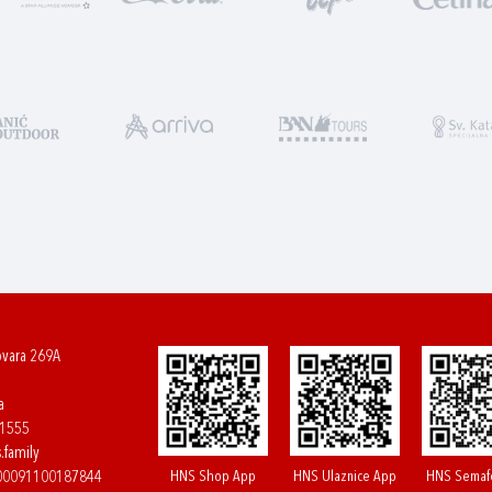
ovara 269A
a
61555
.family
HNS Shop App
HNS Ulaznice App
HNS Semaf
400091100187844