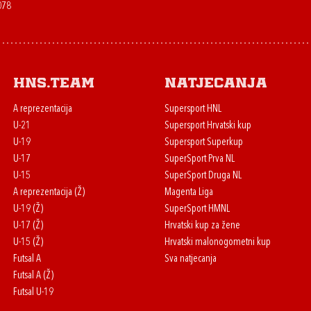
078
HNS.team
Natjecanja
A reprezentacija
Supersport HNL
U-21
Supersport Hrvatski kup
U-19
Supersport Superkup
U-17
SuperSport Prva NL
U-15
SuperSport Druga NL
A reprezentacija (Ž)
Magenta Liga
U-19 (Ž)
SuperSport HMNL
U-17 (Ž)
Hrvatski kup za žene
U-15 (Ž)
Hrvatski malonogometni kup
Futsal A
Sva natjecanja
Futsal A (Ž)
Futsal U-19