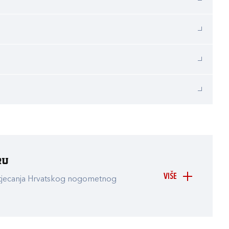
ru
VIŠE
atjecanja Hrvatskog nogometnog