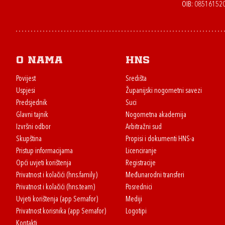
OIB: 08516152
O nama
HNS
Povijest
Središta
Uspjesi
Županijski nogometni savezi
Predsjednik
Suci
Glavni tajnik
Nogometna akademija
Izvršni odbor
Arbitražni sud
Skupština
Propisi i dokumenti HNS-a
Pristup informacijama
Licenciranje
Opći uvjeti korištenja
Registracije
Privatnost i kolačići (hns.family)
Međunarodni transferi
Privatnost i kolačići (hns.team)
Posrednici
Uvjeti korištenja (app Semafor)
Mediji
Privatnost korisnika (app Semafor)
Logotipi
Kontakti