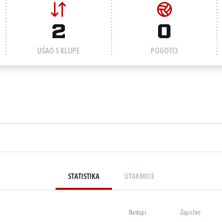
2
0
UŠAO S KLUPE
POGOTCI
STATISTIKA
UTAKMICE
Nastupi
Započeo