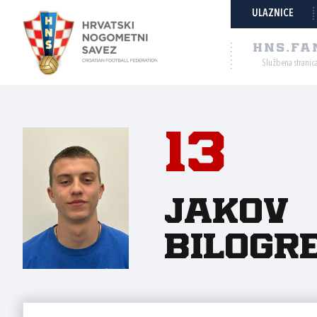
ULAZNICE
HNS.FA
Službena stranic
13
Jakov
Bilogr