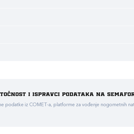
e točnost i ispravci podataka na Semafo
ualne podatke iz COMET-a, platforme za vođenje nogometnih n