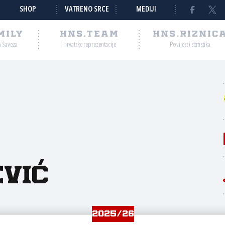
SHOP
VATRENO SRCE
MEDIJI
MILY
HNS.TEAM
HNS.RIZNIC
a Saveza
Hrvatske reprezentacije
Povijest i statistika
ević
2025/26