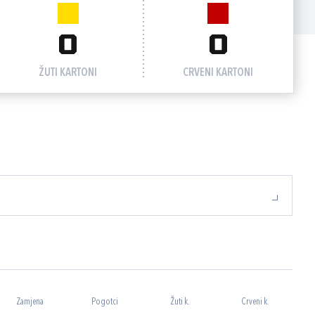
0
0
ŽUTI KARTONI
CRVENI KARTONI
Zamjena
Pogotci
Žuti k.
Crveni k.