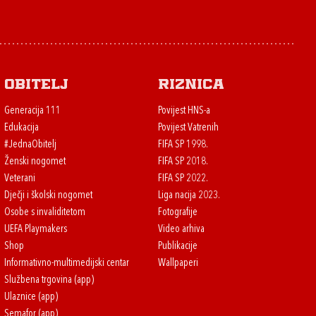
Obitelj
Riznica
Generacija 111
Povijest HNS-a
Edukacija
Povijest Vatrenih
#JednaObitelj
FIFA SP 1998.
Ženski nogomet
FIFA SP 2018.
Veterani
FIFA SP 2022.
Dječji i školski nogomet
Liga nacija 2023.
Osobe s invaliditetom
Fotografije
UEFA Playmakers
Video arhiva
Shop
Publikacije
Informativno-multimedijski centar
Wallpaperi
Službena trgovina (app)
Ulaznice (app)
Semafor (app)