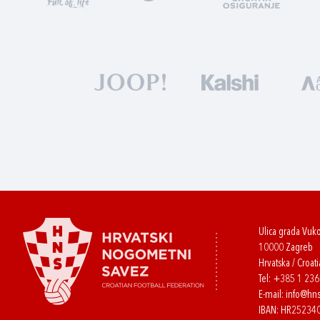
Ulica grada Vuk
10000 Zagreb
Hrvatska / Croati
Tel:
+385 1 23
E-mail:
info@hns
IBAN: HR2523