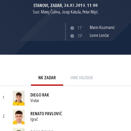
STANOVI, ZADAR, 24.03.2019. 11:00
Suci: Matej Čulina, Josip Katuša, Petar Mijić.
Marin Kuzmanić
11'
Lovre Lončar
39'
NK ZADAR
HNK HAJDUK
DIEGO RAK
1
Vratar
RENATO PAVLOVIĆ
2
Igrač