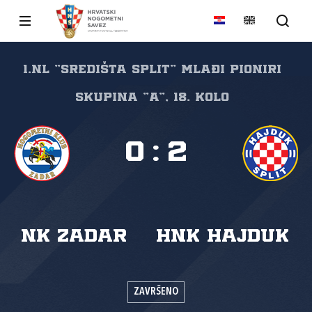
1.NL "SREDIŠTA SPLIT" Mlađi pioniri
Skupina "A", 18. kolo
0
:
2
NK Zadar
HNK Hajduk
ZAVRŠENO