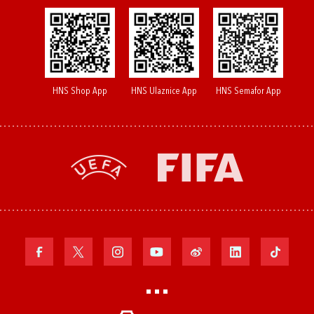
HNS Shop App
HNS Ulaznice App
HNS Semafor App