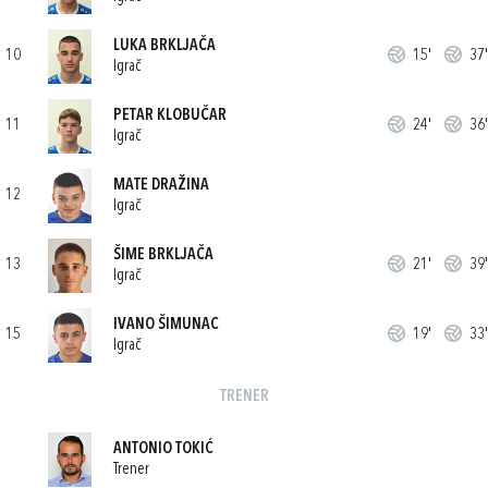
LUKA BRKLJAČA
10
15'
37'
Igrač
PETAR KLOBUČAR
11
24'
36'
Igrač
MATE DRAŽINA
12
Igrač
ŠIME BRKLJAČA
13
21'
39'
Igrač
IVANO ŠIMUNAC
15
19'
33'
Igrač
TRENER
ANTONIO TOKIĆ
Trener