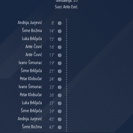
Gledatelja: 20
Suci: Anto Ević.
Andrija Jurjević
8'
Šime Božina
14'
Luka Brkljača
15'
Ante Čović
16'
Ante Čović
17'
Ivano Šimunac
19'
Šime Brkljača
21'
Petar Klobučar
24'
Ivano Šimunac
33'
Petar Klobučar
36'
Luka Brkljača
37'
Šime Brkljača
39'
Andrija Jurjević
45'
Šime Božina
47'