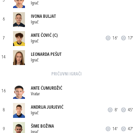
5
Igrač
IVONA BULJAT
6
Igrač
ANTE ČOVIĆ
(C)
7
16'
17'
Igrač
LEONARDA PEŠUT
14
Igrač
PRIČUVNI IGRAČI
ANTE ĆUMURDŽIĆ
16
Vratar
ANDRIJA JURJEVIĆ
8
8'
45'
Igrač
ŠIME BOŽINA
9
14'
47'
Igrač