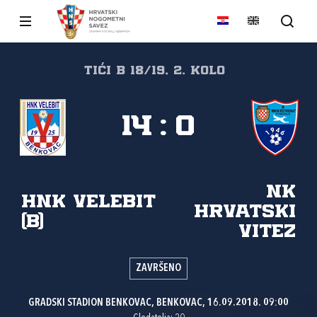
tići B 18/19, 2. kolo
14
:
0
NK
HNK Velebit
Hrvatski
(B)
vitez
ZAVRŠENO
GRADSKI STADION BENKOVAC, BENKOVAC, 16.09.2018. 09:00