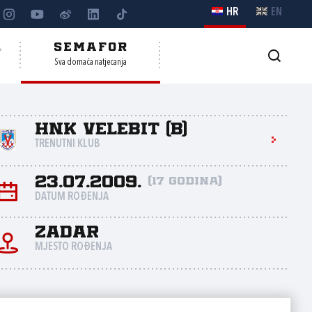
HR
EN
A
SEMAFOR
Sva domaća natjecanja
HNK Velebit (B)
TRENUTNI KLUB
23.07.2009.
(17 godina)
DATUM ROĐENJA
Zadar
MJESTO ROĐENJA