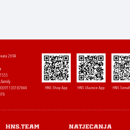
ovara 269A
a
61555
.family
HNS Shop App
HNS Ulaznice App
HNS Semaf
400091100187844
078
HNS.team
Natjecanja