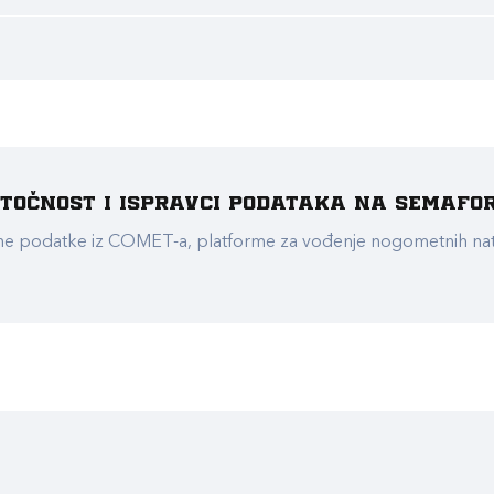
e točnost i ispravci podataka na Semafo
ualne podatke iz COMET-a, platforme za vođenje nogometnih n