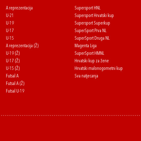
A reprezentacija
Supersport HNL
U-21
Supersport Hrvatski kup
U-19
Supersport Superkup
U-17
SuperSport Prva NL
U-15
SuperSport Druga NL
A reprezentacija (Ž)
Magenta Liga
U-19 (Ž)
SuperSport HMNL
U-17 (Ž)
Hrvatski kup za žene
U-15 (Ž)
Hrvatski malonogometni kup
Futsal A
Sva natjecanja
Futsal A (Ž)
Futsal U-19