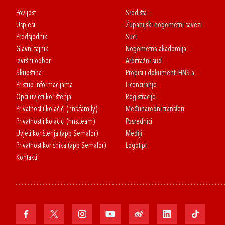
Povijest
Središta
Uspjesi
Županijski nogometni savezi
Predsjednik
Suci
Glavni tajnik
Nogometna akademija
Izvršni odbor
Arbitražni sud
Skupština
Propisi i dokumenti HNS-a
Pristup informacijama
Licenciranje
Opći uvjeti korištenja
Registracije
Privatnost i kolačići (hns.family)
Međunarodni transferi
Privatnost i kolačići (hns.team)
Posrednici
Uvjeti korištenja (app Semafor)
Mediji
Privatnost korisnika (app Semafor)
Logotipi
Kontakti