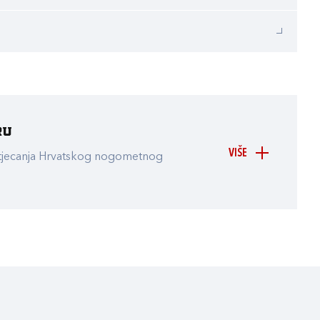
ru
VIŠE
atjecanja Hrvatskog nogometnog