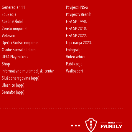
Generacija 111
Povijest HNS-a
Edukacija
Povijest Vatrenih
#JednaObitelj
FIFA SP 1998.
Ženski nogomet
FIFA SP 2018.
Veterani
FIFA SP 2022.
Dječji i školski nogomet
Liga nacija 2023.
Osobe s invaliditetom
Fotografije
UEFA Playmakers
Video arhiva
Shop
Publikacije
Informativno-multimedijski centar
Wallpaperi
Službena trgovina (app)
Ulaznice (app)
Semafor (app)