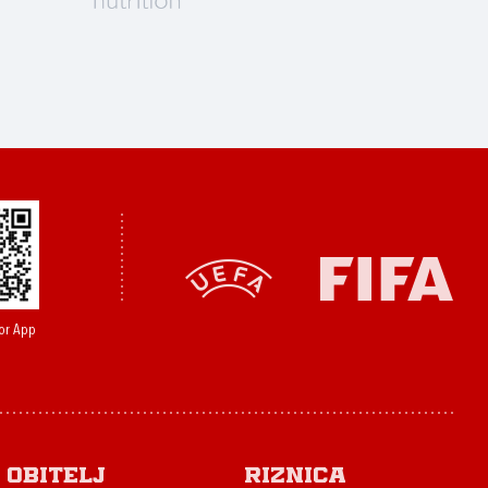
or App
Obitelj
Riznica