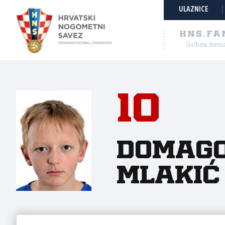
ULAZNICE
HNS.FA
Službena stranic
10
Domag
Mlakić