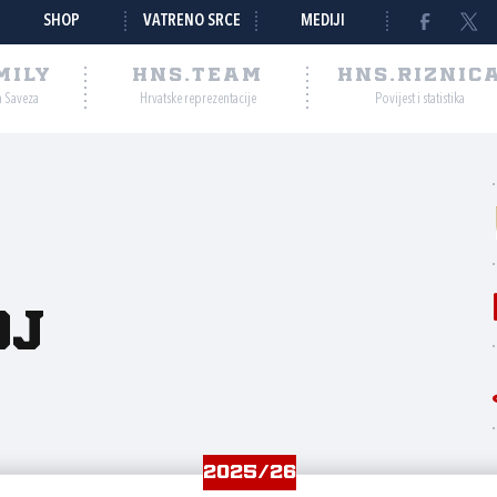
SHOP
VATRENO SRCE
MEDIJI
MILY
HNS.TEAM
HNS.RIZNIC
a Saveza
Hrvatske reprezentacije
Povijest i statistika
oj
2025/26