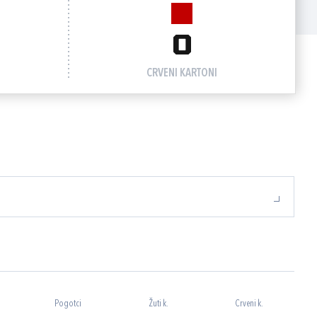
0
CRVENI KARTONI
Pogotci
Žuti k.
Crveni k.