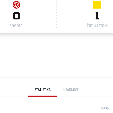
0
1
POGOTCI
ŽUTI KARTONI
STATISTIKA
UTAKMICE
Nastupi