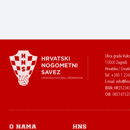
Ulica grada Vuk
10000 Zagreb
Hrvatska / Croati
Tel:
+385 1 23
E-mail:
info@hns
IBAN: HR2523
OIB: 08516152
O nama
HNS