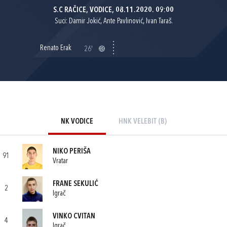
S.C RAČICE, VODICE, 08.11.2020. 09:00
Suci: Damir Jokić, Ante Pavlinović, Ivan Taraš.
Renato Erak
26'
NK VODICE
HNK VELEBIT (B)
NIKO PERIŠA
91
Vratar
FRANE SEKULIĆ
2
Igrač
VINKO CVITAN
4
Igrač