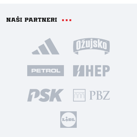
Naši partneri