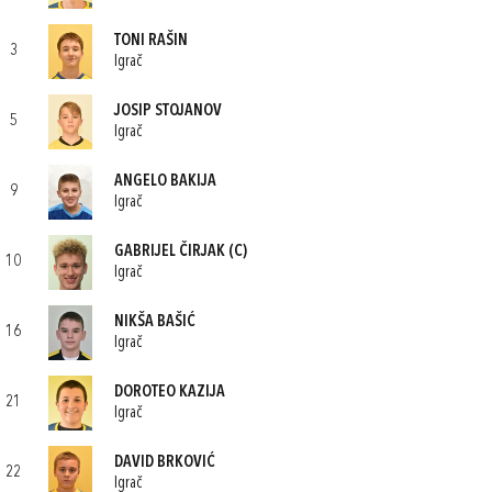
TONI RAŠIN
3
Igrač
JOSIP STOJANOV
5
Igrač
ANGELO BAKIJA
9
Igrač
GABRIJEL ČIRJAK
(C)
10
Igrač
NIKŠA BAŠIĆ
16
Igrač
DOROTEO KAZIJA
21
Igrač
DAVID BRKOVIĆ
22
Igrač