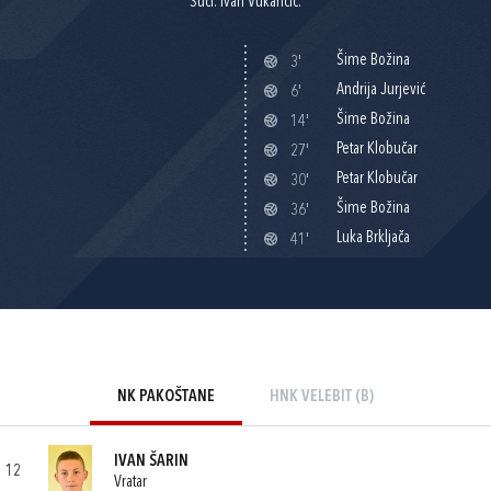
Suci: Ivan Vukančić.
Šime Božina
3'
Andrija Jurjević
6'
Šime Božina
14'
Petar Klobučar
27'
Petar Klobučar
30'
Šime Božina
36'
Luka Brkljača
41'
NK PAKOŠTANE
HNK VELEBIT (B)
IVAN ŠARIN
12
Vratar