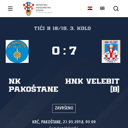
tići B 18/19, 3. kolo
0
:
7
NK
HNK Velebit
Pakoštane
(B)
ZAVRŠENO
KRČ, PAKOŠTANE, 23.09.2018. 09:00