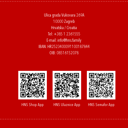
Ulica grada Vukovara 269A
10000 Zagreb
Hrvatska / Croatia
Tel:
+385 1 2361555
E-mail:
info@hns.family
IBAN: HR2523400091100187844
OIB: 08516152078
HNS Shop App
HNS Ulaznice App
HNS Semafor App