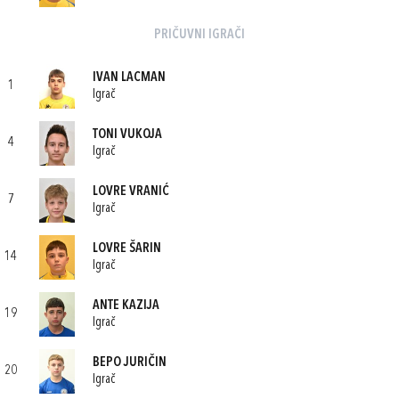
PRIČUVNI IGRAČI
IVAN LACMAN
1
Igrač
TONI VUKOJA
4
Igrač
LOVRE VRANIĆ
7
Igrač
LOVRE ŠARIN
14
Igrač
ANTE KAZIJA
19
Igrač
BEPO JURIČIN
20
Igrač