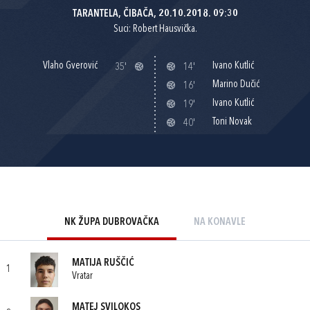
TARANTELA, ČIBAČA, 20.10.2018. 09:30
Suci: Robert Hausvička.
Vlaho Gverović
Ivano Kutlić
35'
14'
Marino Dučić
16'
Ivano Kutlić
19'
Toni Novak
40'
NK ŽUPA DUBROVAČKA
NA KONAVLE
MATIJA RUŠČIĆ
1
Vratar
MATEJ SVILOKOS