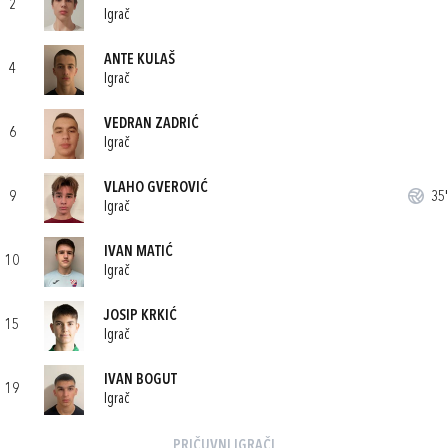
2
Igrač
ANTE KULAŠ
4
Igrač
VEDRAN ZADRIĆ
6
Igrač
VLAHO GVEROVIĆ
9
35'
Igrač
IVAN MATIĆ
10
Igrač
JOSIP KRKIĆ
15
Igrač
IVAN BOGUT
19
Igrač
PRIČUVNI IGRAČI