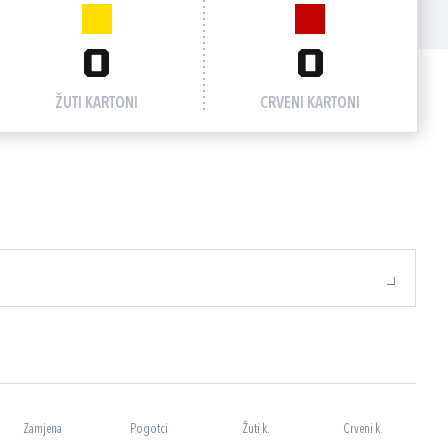
0
0
ŽUTI KARTONI
CRVENI KARTONI
Zamjena
Pogotci
Žuti k.
Crveni k.