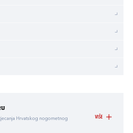
ru
VIŠE
atjecanja Hrvatskog nogometnog