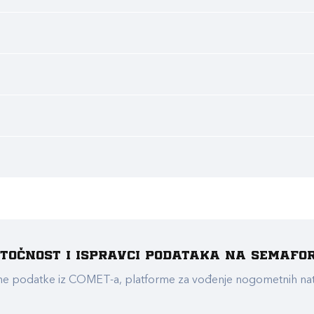
e točnost i ispravci podataka na Semafo
ualne podatke iz COMET-a, platforme za vođenje nogometnih n