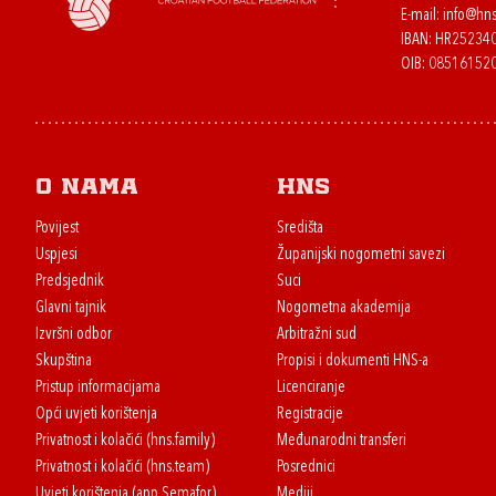
E-mail:
info@hns
IBAN: HR2523
OIB: 08516152
O nama
HNS
Povijest
Središta
Uspjesi
Županijski nogometni savezi
Predsjednik
Suci
Glavni tajnik
Nogometna akademija
Izvršni odbor
Arbitražni sud
Skupština
Propisi i dokumenti HNS-a
Pristup informacijama
Licenciranje
Opći uvjeti korištenja
Registracije
Privatnost i kolačići (hns.family)
Međunarodni transferi
Privatnost i kolačići (hns.team)
Posrednici
Uvjeti korištenja (app Semafor)
Mediji