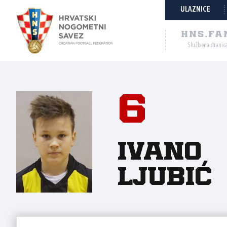
ULAZNICE
HNS.FA
Službena stranic
6
Ivano
Ljubić