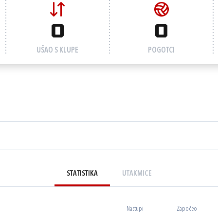
0
0
UŠAO S KLUPE
POGOTCI
STATISTIKA
UTAKMICE
Nastupi
Započeo