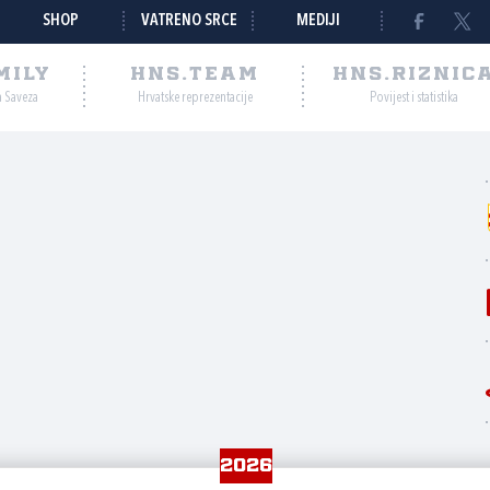
SHOP
VATRENO SRCE
MEDIJI
MILY
HNS.TEAM
HNS.RIZNIC
a Saveza
Hrvatske reprezentacije
Povijest i statistika
2026