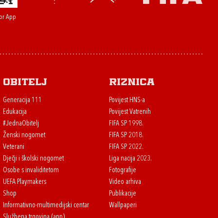
or App
Obitelj
Riznica
Generacija 111
Povijest HNS-a
Edukacija
Povijest Vatrenih
#JednaObitelj
FIFA SP 1998.
Ženski nogomet
FIFA SP 2018.
Veterani
FIFA SP 2022.
Dječji i školski nogomet
Liga nacija 2023.
Osobe s invaliditetom
Fotografije
UEFA Playmakers
Video arhiva
Shop
Publikacije
Informativno-multimedijski centar
Wallpaperi
Službena trgovina (app)