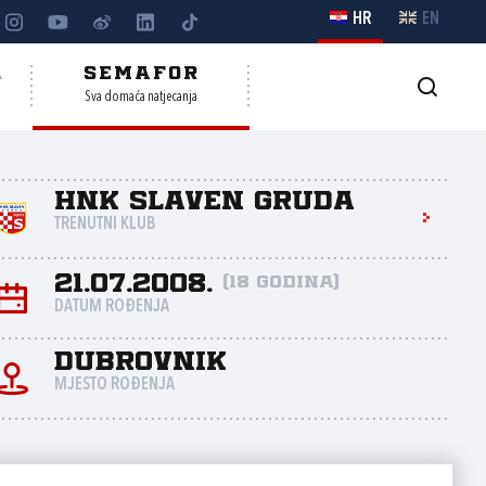
HR
EN
A
SEMAFOR
Sva domaća natjecanja
HNK Slaven Gruda
TRENUTNI KLUB
21.07.2008.
(18 godina)
DATUM ROĐENJA
Dubrovnik
MJESTO ROĐENJA