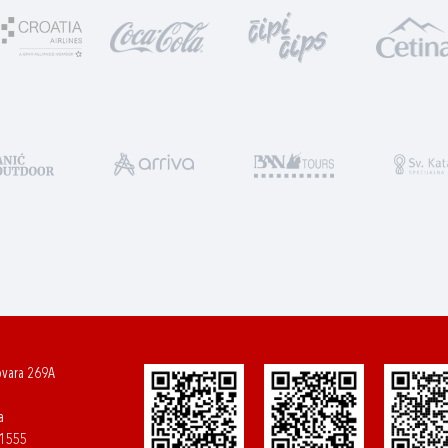
ovara 269A
a
61555