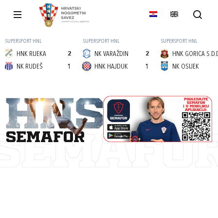
SUPERSPORT HNL
SUPERSPORT HNL
SUPERSPORT HNL
HNK RIJEKA
2
NK VARAŽDIN
2
HNK GORICA S.D.
NK RUDEŠ
1
HNK HAJDUK
1
NK OSIJEK
semafor
SEMAFO