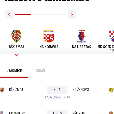
BŠK ZMAJ
NA KONAVLE
NA LIBERTAS
NK GOŠK-
19
UTAKMICE
IGRAČI
BŠK ZMAJ
3
:
1
NK ŽRNOVO
17.02.2024. 14:30
NK NERETVA
BŠK ZMAJ