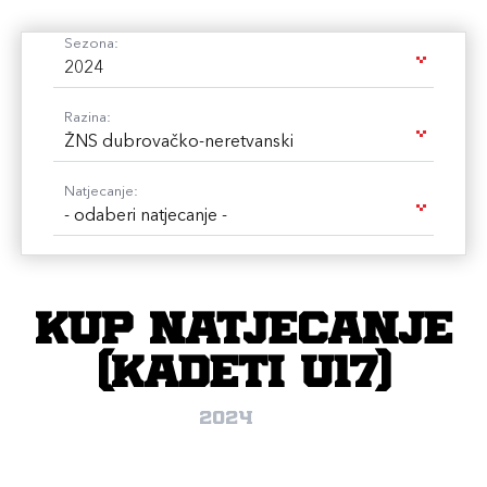
Sezona:
2024
Razina:
ŽNS dubrovačko-neretvanski
Natjecanje:
- odaberi natjecanje -
Kup natjecanje
(kadeti U17)
2024