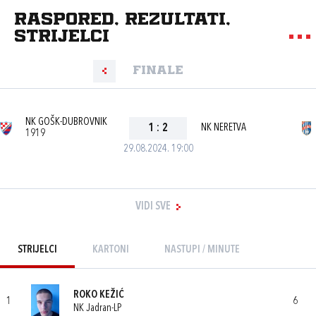
Raspored, rezultati,
strijelci
Finale
NK GOŠK-DUBROVNIK
1
:
2
NK NERETVA
1919
29.08.2024. 19:00
VIDI SVE
STRIJELCI
KARTONI
NASTUPI / MINUTE
ROKO KEŽIĆ
1
6
NK Jadran-LP