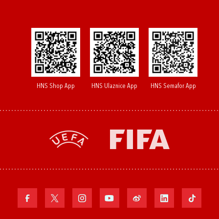
HNS Shop App
HNS Ulaznice App
HNS Semafor App