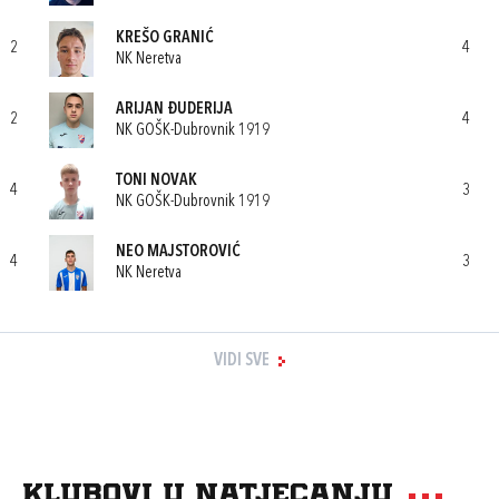
KREŠO GRANIĆ
2
4
NK Neretva
ARIJAN ĐUDERIJA
2
4
NK GOŠK-Dubrovnik 1919
TONI NOVAK
4
3
NK GOŠK-Dubrovnik 1919
NEO MAJSTOROVIĆ
4
3
NK Neretva
VIDI SVE
Klubovi u natjecanju