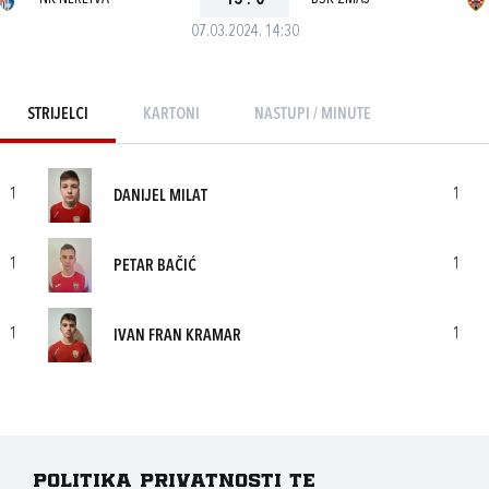
15
:
0
07.03.2024. 14:30
STRIJELCI
KARTONI
NASTUPI / MINUTE
1
1
DANIJEL MILAT
1
1
PETAR BAČIĆ
1
1
IVAN FRAN KRAMAR
Politika privatnosti te