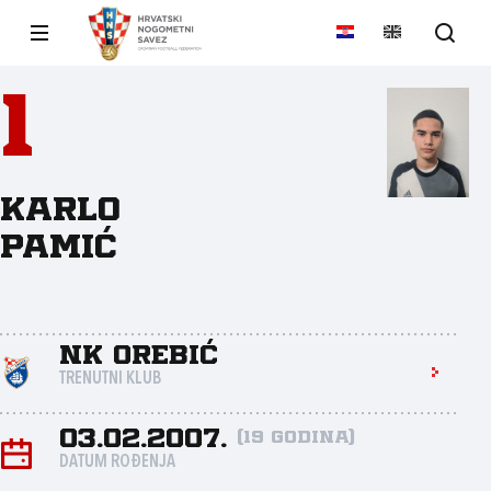
1
Karlo
Pamić
NK Orebić
TRENUTNI KLUB
03.02.2007.
(19 godina)
DATUM ROĐENJA