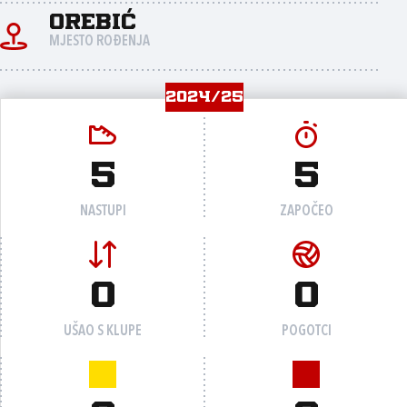
Orebić
MJESTO ROĐENJA
2024/25
5
5
NASTUPI
ZAPOČEO
0
0
UŠAO S KLUPE
POGOTCI