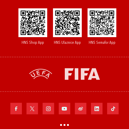
HNS Shop App
HNS Ulaznice App
HNS Semafor App