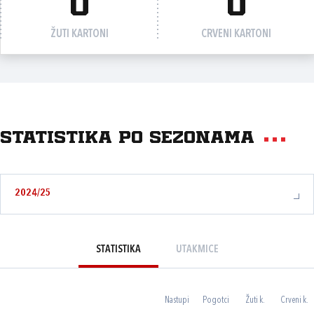
0
0
ŽUTI KARTONI
CRVENI KARTONI
Statistika po sezonama
2024/25
STATISTIKA
UTAKMICE
Nastupi
Pogotci
Žuti k.
Crveni k.