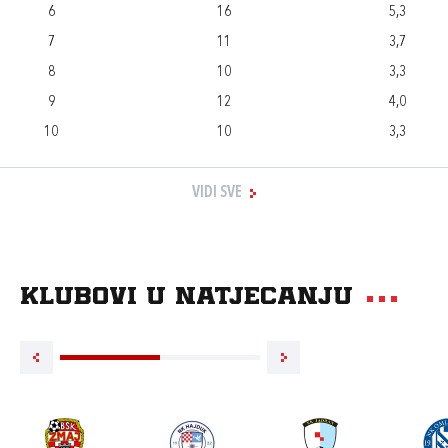
6
16
5,3
7
11
3,7
8
10
3,3
9
12
4,0
10
10
3,3
VIDI SVE
Klubovi u natjecanju