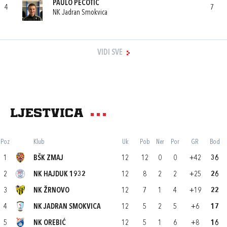
PAULO PECOTIĆ
4
7
NK Jadran Smokvica
VIDI SVE
Ljestvica
Poz
Klub
Uk
Pob
Ner
Por
GR
Bod
1
BŠK ZMAJ
12
12
0
0
+42
36
2
NK HAJDUK 1932
12
8
2
2
+25
26
3
NK ŽRNOVO
12
7
1
4
+19
22
4
NK JADRAN SMOKVICA
12
5
2
5
+6
17
5
NK OREBIĆ
12
5
1
6
+8
16