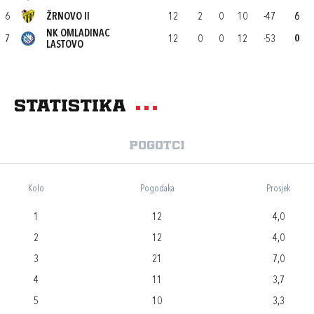
6
ŽRNOVO II
12
2
0
10
-47
6
NK OMLADINAC
7
12
0
0
12
-53
0
LASTOVO
Statistika
Pogotci
Kolo
Pogodaka
Prosjek
1
12
4,0
2
12
4,0
3
21
7,0
4
11
3,7
5
10
3,3