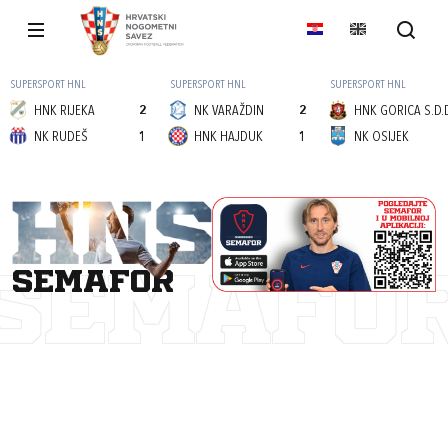
SUPERSPORT HNL
SUPERSPORT HNL
SUPERSPORT HNL
HNK RIJEKA
2
NK VARAŽDIN
2
HNK GORICA S.D.
NK RUDEŠ
1
HNK HAJDUK
1
NK OSIJEK
semafor
SEMAFO