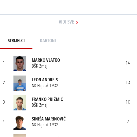
VIDI SVE
STRIJELCI
KARTONI
MARKO VLATKO
1
14
BŠK Zmaj
LEON ANDREIS
2
13
NK Hajduk 1932
FRANKO PRIŽMIĆ
3
10
BŠK Zmaj
SINIŠA MARINOVIĆ
4
7
NK Hajduk 1932