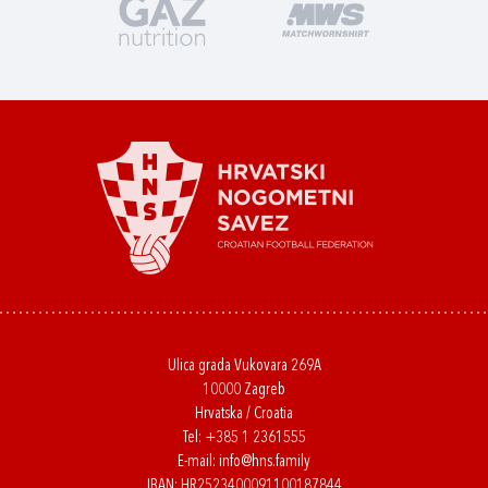
Ulica grada Vukovara 269A
10000 Zagreb
Hrvatska / Croatia
Tel:
+385 1 2361555
E-mail:
info@hns.family
IBAN: HR2523400091100187844