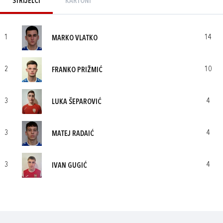
STRIJELCI
KARTONI
1
14
MARKO VLATKO
2
10
FRANKO PRIŽMIĆ
3
4
LUKA ŠEPAROVIĆ
3
4
MATEJ RADAIĆ
3
4
IVAN GUGIĆ