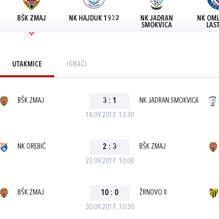
BŠK ZMAJ
NK HAJDUK 1932
NK JADRAN
NK OML
SMOKVICA
LAS
UTAKMICE
IGRAČI
BŠK ZMAJ
3
:
1
NK JADRAN SMOKVICA
16.09.2017. 13:30
NK OREBIĆ
2
:
3
BŠK ZMAJ
23.09.2017. 10:00
BŠK ZMAJ
10
:
0
ŽRNOVO II
30.09.2017. 10:30