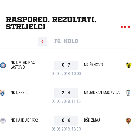
Raspored, rezultati,
strijelci
14. kolo
NK OMLADINAC
0
:
7
NK ŽRNOVO
LASTOVO
05.05.2018. 10:00
NK OREBIĆ
2
:
4
NK JADRAN SMOKVICA
05.05.2018. 11:15
NK HAJDUK 1932
0
:
6
BŠK ZMAJ
05.05.2018. 18:30