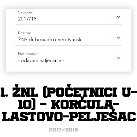
Sezona:
2017/18
Razina:
ŽNS dubrovačko-neretvanski
Natjecanje:
- odaberi natjecanje -
1. ŽNL (početnici U-
10) - Korčula-
Lastovo-Pelješac
2017/2018