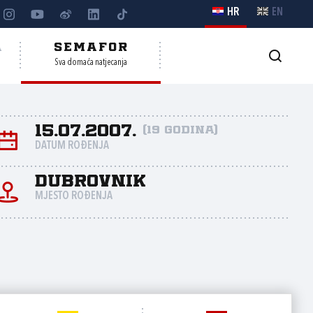
HR
EN
A
SEMAFOR
Sva domaća natjecanja
15.07.2007.
(19 godina)
DATUM ROĐENJA
Dubrovnik
MJESTO ROĐENJA