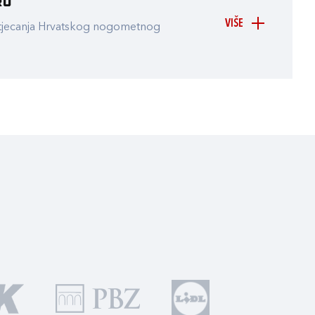
ru
VIŠE
atjecanja Hrvatskog nogometnog