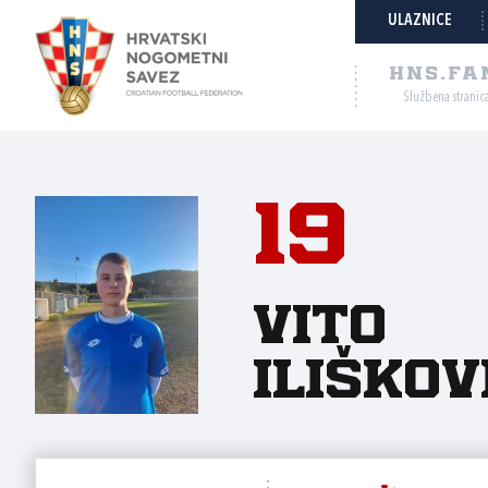
ULAZNICE
HNS.FA
Službena stranic
19
Vito
Iliškov