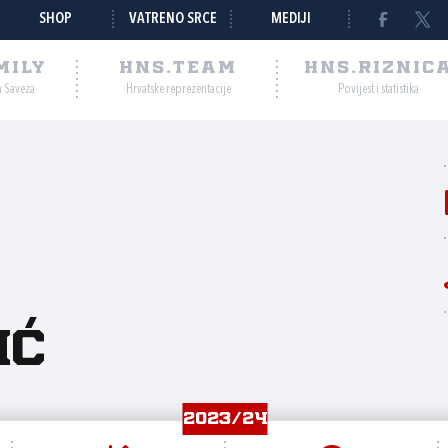
SHOP
VATRENO SRCE
MEDIJI
MILY
HNS.TEAM
HNS.RIZNIC
a Saveza
Hrvatske reprezentacije
Povijest i statistika
ić
2023/24