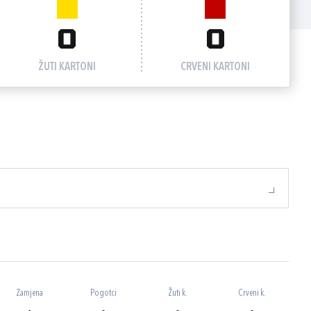
0
0
ŽUTI KARTONI
CRVENI KARTONI
Zamjena
Pogotci
Žuti k.
Crveni k.