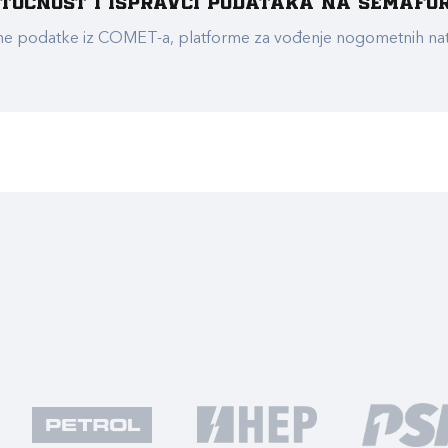
e točnost i ispravci podataka na Semafo
ualne podatke iz COMET-a, platforme za vođenje nogometnih n