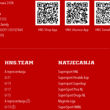
ovara 269A
a
61555
.family
HNS Shop App
HNS Ulaznice App
HNS Semaf
400091100187844
078
HNS.team
Natjecanja
A reprezentacija
Supersport HNL
U-21
Supersport Hrvatski kup
U-19
Supersport Superkup
U-17
SuperSport Prva NL
U-15
SuperSport Druga NL
A reprezentacija (Ž)
Magenta Liga
U-19 (Ž)
SuperSport HMNL