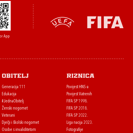
or App
Obitelj
Riznica
Generacija 111
Povijest HNS-a
Edukacija
Povijest Vatrenih
#JednaObitelj
FIFA SP 1998.
Ženski nogomet
FIFA SP 2018.
Veterani
FIFA SP 2022.
Dječji i školski nogomet
Liga nacija 2023.
Osobe s invaliditetom
Fotografije