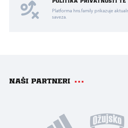
Politika privatnosti t
Platforma hns.family prikazuje akt
saveza.
Naši partneri