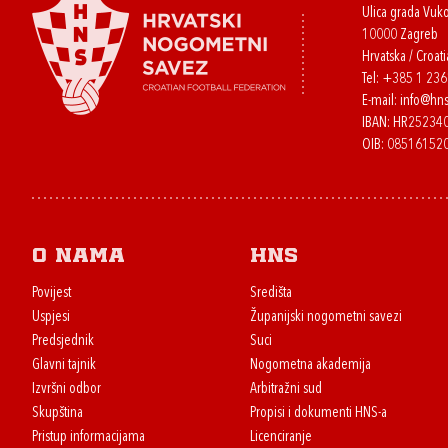
Ulica grada Vuk
10000 Zagreb
Hrvatska / Croati
Tel:
+385 1 23
E-mail:
info@hns
IBAN: HR2523
OIB: 08516152
O nama
HNS
Povijest
Središta
Uspjesi
Županijski nogometni savezi
Predsjednik
Suci
Glavni tajnik
Nogometna akademija
Izvršni odbor
Arbitražni sud
Skupština
Propisi i dokumenti HNS-a
Pristup informacijama
Licenciranje