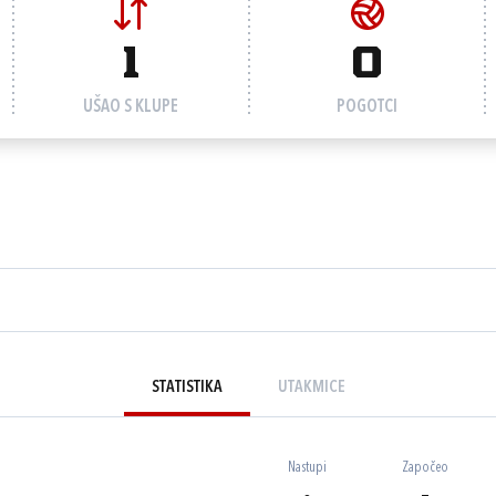
1
0
UŠAO S KLUPE
POGOTCI
STATISTIKA
UTAKMICE
Nastupi
Započeo