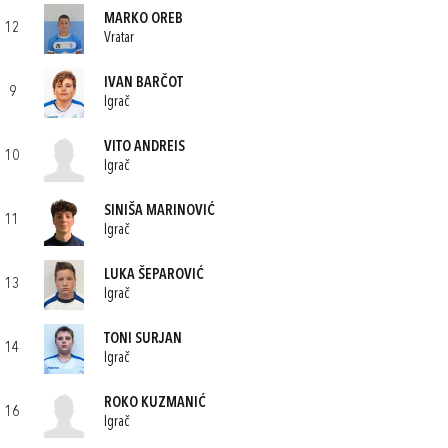
MARKO OREB
12
Vratar
IVAN BARČOT
9
Igrač
VITO ANDREIS
10
Igrač
SINIŠA MARINOVIĆ
11
Igrač
LUKA ŠEPAROVIĆ
13
Igrač
TONI SURJAN
14
Igrač
ROKO KUZMANIĆ
16
Igrač