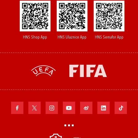
HNS Shop App
HNS Ulaznice App
HNS Semafor App