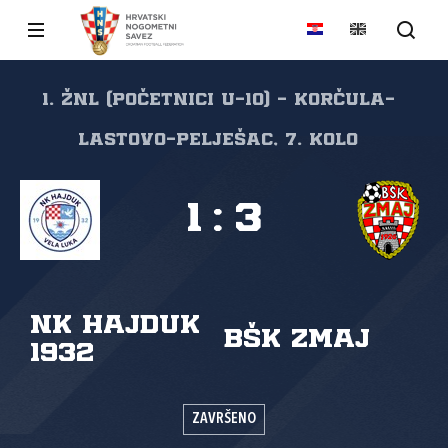
1. ŽNL (početnici U-10) - Korčula-
Lastovo-Pelješac, 7. kolo
1
:
3
NK Hajduk
BŠK Zmaj
1932
ZAVRŠENO