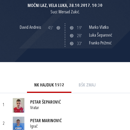
MOČNI LAZ, VELA LUKA, 28.10.2017. 10:30
Suci: Mersad Zukić.
David Andreis
Marko Vlatko
45'
19'
Luka Šeparović
28'
Franko Prižmić
33'
NK HAJDUK 1932
BŠK ZMAJ
PETAR ŠEPAROVIĆ
1
Vratar
PETAR MARINOVIĆ
2
Igrač