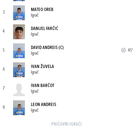
MATEO OREB
3
Igrač
DANIJEL FARČIĆ
4
Igrač
DAVID ANDREIS
(C)
5
45'
Igrač
IVAN ŽUVELA
6
Igrač
IVAN BARČOT
7
Igrač
LEON ANDREIS
8
Igrač
PRIČUVNI IGRAČI