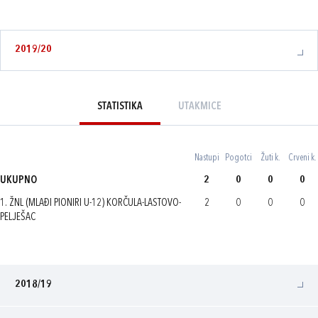
2019/20
STATISTIKA
UTAKMICE
Nastupi
Pogotci
Žuti k.
Crveni k.
UKUPNO
2
0
0
0
1. ŽNL (MLAĐI PIONIRI U-12) KORČULA-LASTOVO-
2
0
0
0
PELJEŠAC
2018/19