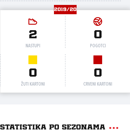
2019/20
2
0
NASTUPI
POGOTCI
0
0
ŽUTI KARTONI
CRVENI KARTONI
Statistika po sezonama