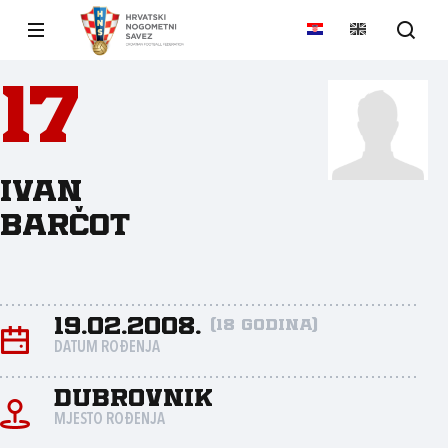
17
Ivan
Barčot
19.02.2008.
(18 godina)
DATUM ROĐENJA
Dubrovnik
MJESTO ROĐENJA