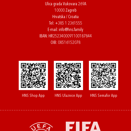
Ulica grada Vukovara 269A
10000 Zagreb
Hrvatska / Croatia
Tel:
+385 1 2361555
E-mail:
info@hns.family
IBAN: HR2523400091100187844
OIB: 08516152078
HNS Shop App
HNS Ulaznice App
HNS Semafor App