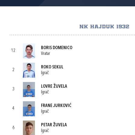
NK HAJDUK 1932
BORIS DOMENICO
12
Vratar
ROKO SEKUL
2
Igrač
LOVRE ŽUVELA
3
Igrač
FRANE JURKOVIĆ
4
Igrač
PETAR ŽUVELA
6
Igrač