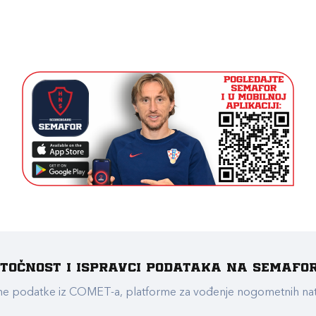
e točnost i ispravci podataka na Semafo
ualne podatke iz COMET-a, platforme za vođenje nogometnih n