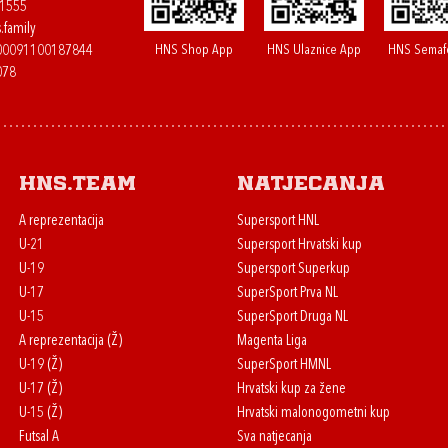
61555
.family
HNS Shop App
HNS Ulaznice App
HNS Semaf
400091100187844
078
HNS.team
Natjecanja
A reprezentacija
Supersport HNL
U-21
Supersport Hrvatski kup
U-19
Supersport Superkup
U-17
SuperSport Prva NL
U-15
SuperSport Druga NL
A reprezentacija (Ž)
Magenta Liga
U-19 (Ž)
SuperSport HMNL
U-17 (Ž)
Hrvatski kup za žene
U-15 (Ž)
Hrvatski malonogometni kup
Futsal A
Sva natjecanja