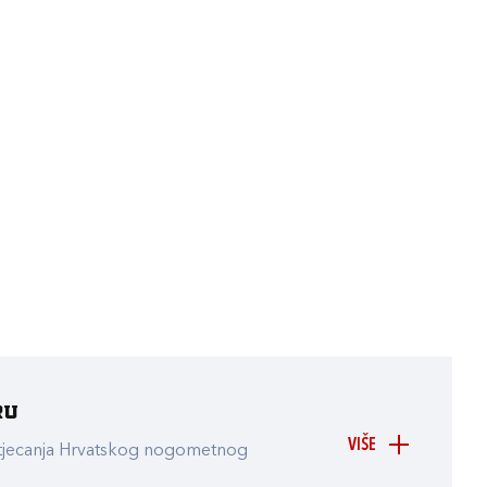
ru
VIŠE
atjecanja Hrvatskog nogometnog