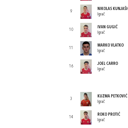
NIKOLAS KUNJAŠI
9
Igrač
IVAN GUGIĆ
10
Igrač
MARKO VLATKO
11
Igrač
JOEL CARRO
16
Igrač
KUZMA PETKOVIĆ
3
Igrač
ROKO PROTIĆ
14
Igrač