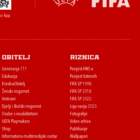
or App
Obitelj
Riznica
Generacija 111
Povijest HNS-a
Edukacija
Povijest Vatrenih
#JednaObitelj
FIFA SP 1998.
Ženski nogomet
FIFA SP 2018.
Veterani
FIFA SP 2022.
Dječji i školski nogomet
Liga nacija 2023.
Osobe s invaliditetom
Fotografije
UEFA Playmakers
Video arhiva
Shop
Publikacije
Informativno-multimedijski centar
Wallpaperi