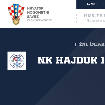
ULAZNICE
HNS.FA
Službena stranic
1. ŽNL (mlađ
NK Hajduk 