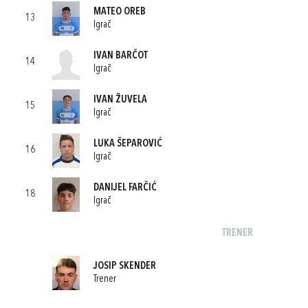
MATEO OREB
13
Igrač
IVAN BARČOT
14
Igrač
IVAN ŽUVELA
15
Igrač
LUKA ŠEPAROVIĆ
16
Igrač
DANIJEL FARČIĆ
18
Igrač
TRENER
JOSIP SKENDER
Trener