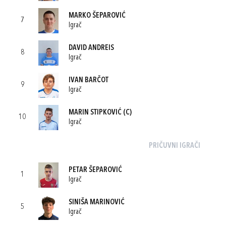
MARKO ŠEPAROVIĆ
7
Igrač
DAVID ANDREIS
8
Igrač
IVAN BARČOT
9
Igrač
MARIN STIPKOVIĆ
(C)
10
Igrač
PRIČUVNI IGRAČI
PETAR ŠEPAROVIĆ
1
Igrač
SINIŠA MARINOVIĆ
5
Igrač