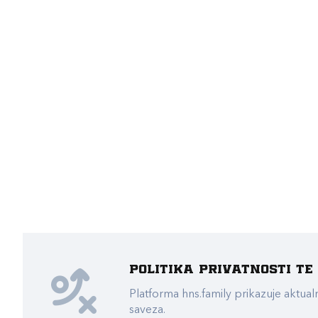
Politika privatnosti t
Platforma hns.family prikazuje akt
saveza.