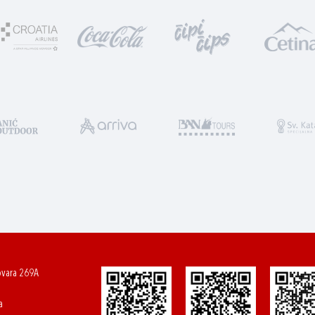
ovara 269A
a