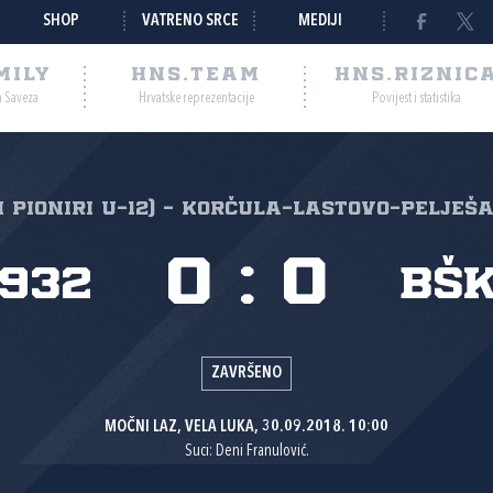
SHOP
VATRENO SRCE
MEDIJI
MILY
HNS.TEAM
HNS.RIZNIC
a Saveza
Hrvatske reprezentacije
Povijest i statistika
i pioniri U-12) - Korčula-Lastovo-Pelješa
0
:
0
1932
BŠK
ZAVRŠENO
MOČNI LAZ, VELA LUKA, 30.09.2018. 10:00
Suci: Deni Franulović.