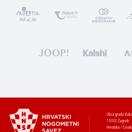
Ulica grada Vuk
10000 Zagreb
Hrvatska / Croati