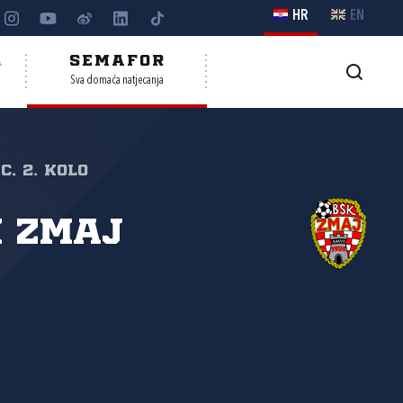
HR
EN
A
SEMAFOR
Sva domaća natjecanja
c, 2. kolo
 Zmaj