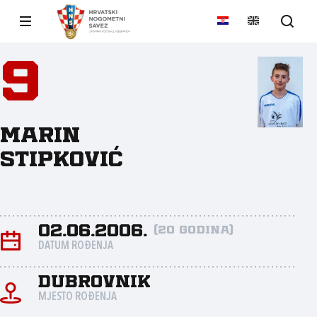
9
Marin
Stipković
02.06.2006.
(20 godina)
DATUM ROĐENJA
Dubrovnik
MJESTO ROĐENJA