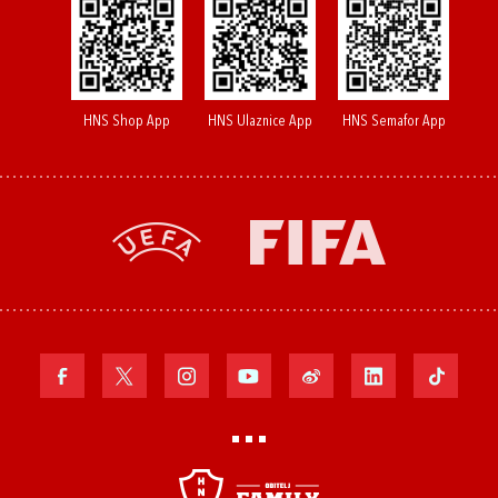
HNS Shop App
HNS Ulaznice App
HNS Semafor App