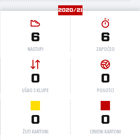
2020/21
6
6
NASTUPI
ZAPOČEO
0
0
UŠAO S KLUPE
POGOTCI
0
0
ŽUTI KARTONI
CRVENI KARTONI