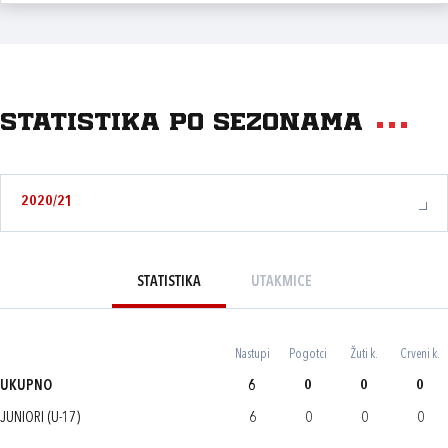
Statistika po sezonama
2020/21
STATISTIKA
UTAKMICE
Nastupi
Pogotci
Žuti k.
Crveni k.
UKUPNO
6
0
0
0
JUNIORI (U-17)
6
0
0
0