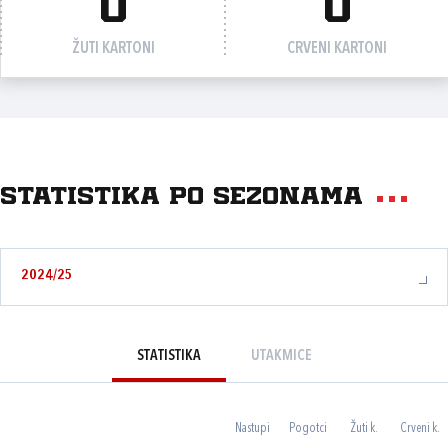
0
0
ŽUTI KARTONI
CRVENI KARTONI
Statistika po sezonama
2024/25
STATISTIKA
UTAKMICE
Nastupi
Pogotci
Žuti k.
Crveni k.