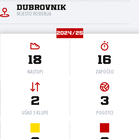
Dubrovnik
MJESTO ROĐENJA
2024/25
18
16
NASTUPI
ZAPOČEO
2
3
UŠAO S KLUPE
POGOTCI