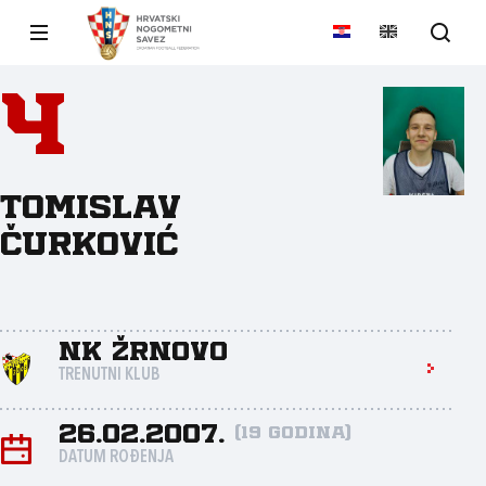
4
Tomislav
Čurković
NK Žrnovo
TRENUTNI KLUB
26.02.2007.
(19 godina)
DATUM ROĐENJA