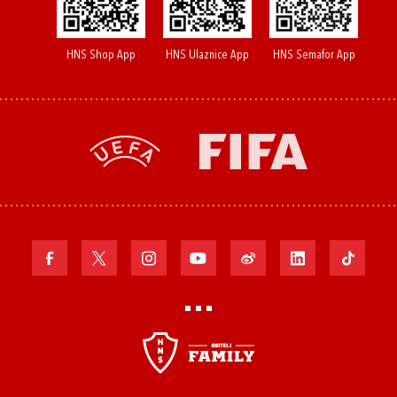
HNS Shop App
HNS Ulaznice App
HNS Semafor App