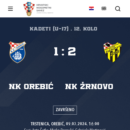
Kadeti (U-17) , 12. kolo
1
:
2
NK Orebić
NK Žrnovo
ZAVRŠENO
TRSTENICA, OREBIĆ, 09.03.2024. 16:00