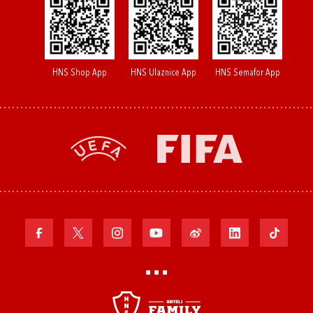
HNS Shop App
HNS Ulaznice App
HNS Semafor App