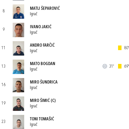
MATIJ ŠEPAROVIĆ
8
Igrač
IVANO JAKIĆ
9
Igrač
ANDRO FARČIĆ
11
80'
Igrač
MATO BOGDAN
13
31'
69'
Igrač
MIRO ŠUNDRICA
16
Igrač
MIRO ŠIMIĆ
(C)
19
Igrač
TONI TOMAŠIĆ
23
Igrač