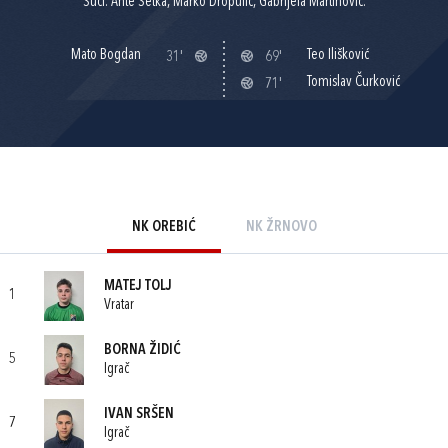
Suci: Ante Šetka, Marko Dropulić, Gabrijela Martinović.
Mato Bogdan
Teo Ilišković
31'
69'
Tomislav Čurković
71'
NK OREBIĆ
NK ŽRNOVO
MATEJ TOLJ
1
Vratar
BORNA ŽIDIĆ
5
Igrač
IVAN SRŠEN
7
Igrač