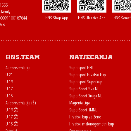
61555
.family
HNS Shop App
HNS Ulaznice App
HNS Semaf
400091100187844
078
HNS.team
Natjecanja
A reprezentacija
Supersport HNL
U-21
Supersport Hrvatski kup
U-19
Supersport Superkup
U-17
SuperSport Prva NL
U-15
SuperSport Druga NL
A reprezentacija (Ž)
Magenta Liga
U-19 (Ž)
SuperSport HMNL
U-17 (Ž)
Hrvatski kup za žene
U-15 (Ž)
Hrvatski malonogometni kup