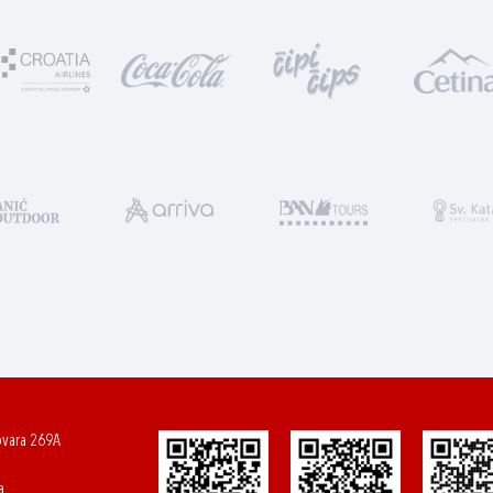
ovara 269A
a