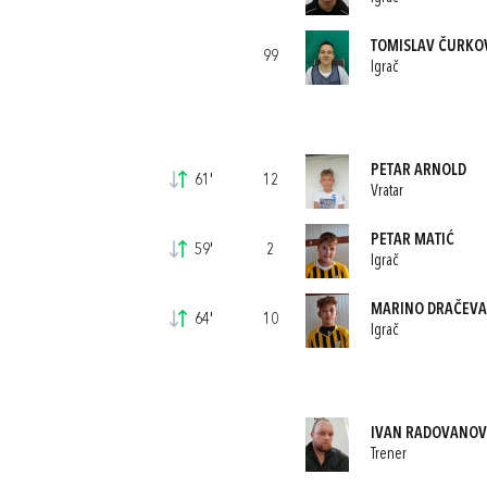
TOMISLAV ČURKO
99
Igrač
PETAR ARNOLD
61'
12
Vratar
PETAR MATIĆ
59'
2
Igrač
MARINO DRAČEV
64'
10
Igrač
IVAN RADOVANOV
Trener