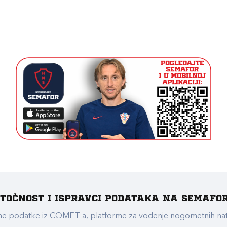
e točnost i ispravci podataka na Semafo
ualne podatke iz COMET-a, platforme za vođenje nogometnih n