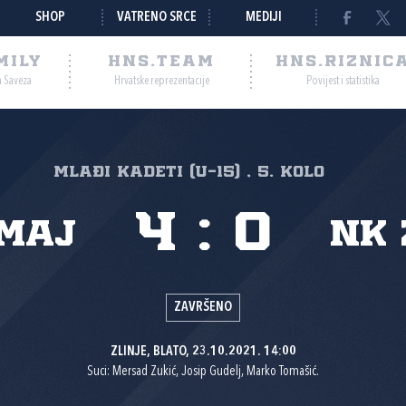
SHOP
VATRENO SRCE
MEDIJI
MILY
HNS.TEAM
HNS.RIZNIC
a Saveza
Hrvatske reprezentacije
Povijest i statistika
Mlađi kadeti (U-15) , 5. kolo
4
:
0
Zmaj
NK
ZAVRŠENO
ZLINJE, BLATO, 23.10.2021. 14:00
Suci: Mersad Zukić, Josip Gudelj, Marko Tomašić.