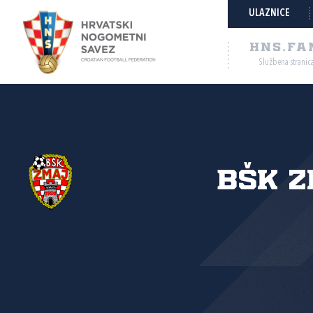
ULAZNICE
HNS.FA
Službena stranic
BŠK 