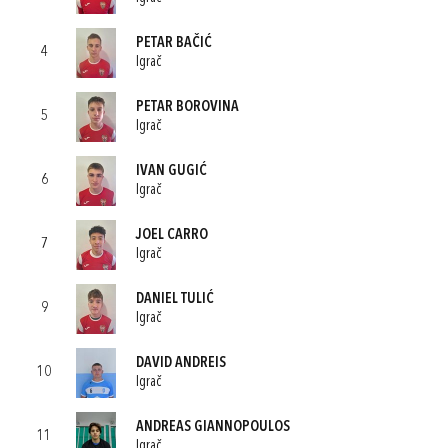
PETAR BAČIĆ
4
Igrač
PETAR BOROVINA
5
Igrač
IVAN GUGIĆ
6
Igrač
JOEL CARRO
7
Igrač
DANIEL TULIĆ
9
Igrač
DAVID ANDREIS
10
Igrač
ANDREAS GIANNOPOULOS
11
Igrač