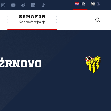
HR
EN
A
SEMAFOR
Sva domaća natjecanja
 Žrnovo