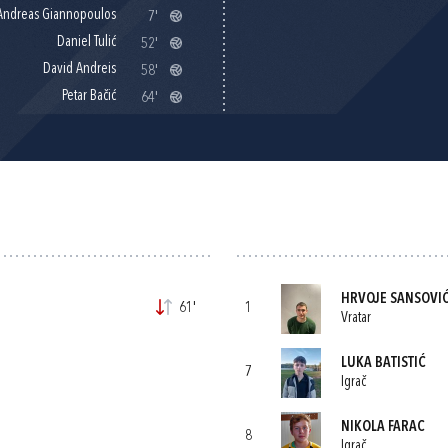
Andreas Giannopoulos
7'
Daniel Tulić
52'
David Andreis
58'
Petar Bačić
64'
HRVOJE SANSOVI
61'
1
Vratar
LUKA BATISTIĆ
7
Igrač
NIKOLA FARAC
8
Igrač