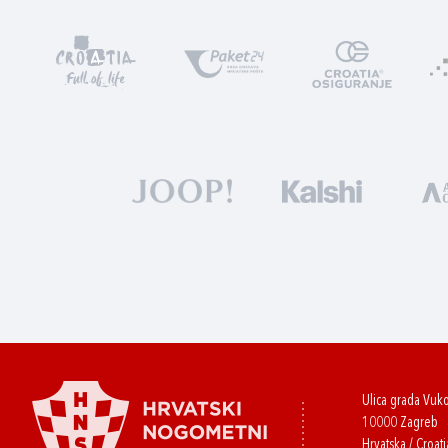
Ulica grada Vuk
10000 Zagreb
Hrvatska / Croati