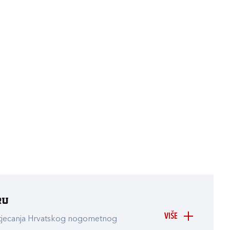
ru
VIŠE
atjecanja Hrvatskog nogometnog