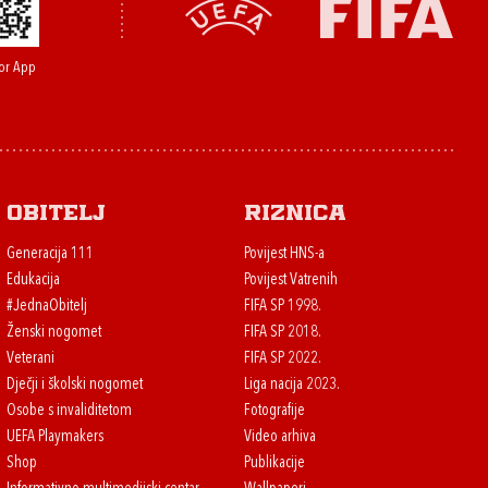
or App
Obitelj
Riznica
Generacija 111
Povijest HNS-a
Edukacija
Povijest Vatrenih
#JednaObitelj
FIFA SP 1998.
Ženski nogomet
FIFA SP 2018.
Veterani
FIFA SP 2022.
Dječji i školski nogomet
Liga nacija 2023.
Osobe s invaliditetom
Fotografije
UEFA Playmakers
Video arhiva
Shop
Publikacije