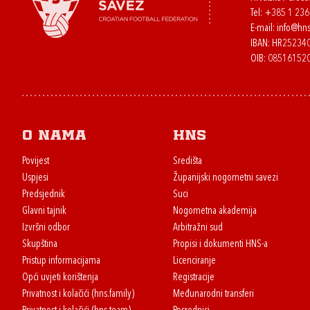
Tel:
+385 1 23
E-mail:
info@hns
IBAN: HR2523
OIB: 08516152
O nama
HNS
Povijest
Središta
Uspjesi
Županijski nogometni savezi
Predsjednik
Suci
Glavni tajnik
Nogometna akademija
Izvršni odbor
Arbitražni sud
Skupština
Propisi i dokumenti HNS-a
Pristup informacijama
Licenciranje
Opći uvjeti korištenja
Registracije
Privatnost i kolačići (hns.family)
Međunarodni transferi