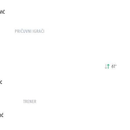
VIĆ
PRIČUVNI IGRAČI
61'
AC
TRENER
IĆ