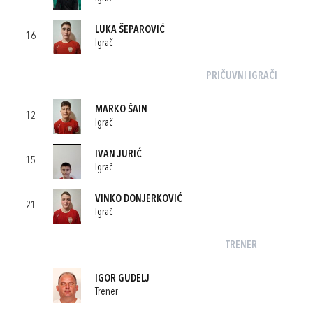
LUKA ŠEPAROVIĆ
16
Igrač
PRIČUVNI IGRAČI
MARKO ŠAIN
12
Igrač
IVAN JURIĆ
15
Igrač
VINKO DONJERKOVIĆ
21
Igrač
TRENER
IGOR GUDELJ
Trener