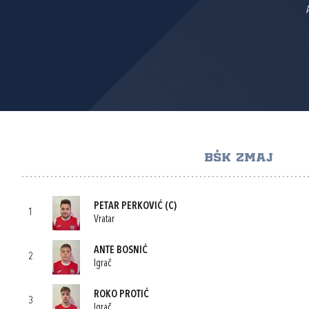
BŠK ZMAJ
PETAR PERKOVIĆ
(C)
1
Vratar
ANTE BOSNIĆ
2
Igrač
ROKO PROTIĆ
3
Igrač