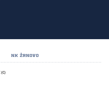
NK ŽRNOVO
Ć
(C)