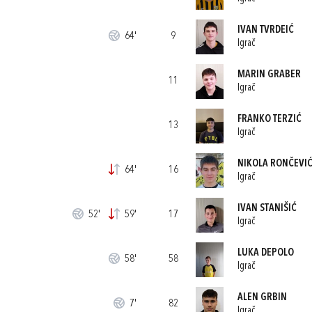
IVAN TVRDEIĆ
64'
9
Igrač
MARIN GRABER
11
Igrač
FRANKO TERZIĆ
13
Igrač
NIKOLA RONČEVI
64'
16
Igrač
IVAN STANIŠIĆ
52'
59'
17
Igrač
LUKA DEPOLO
58'
58
Igrač
ALEN GRBIN
7'
82
Igrač