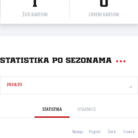
1
0
ŽUTI KARTONI
CRVENI KARTONI
Statistika po sezonama
2024/25
STATISTIKA
UTAKMICE
Nastupi
Pogotci
Žuti k.
Crveni k.