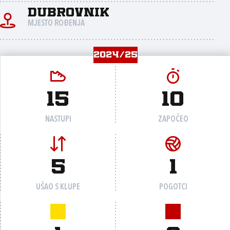
Dubrovnik
MJESTO ROĐENJA
2024/25
15
10
NASTUPI
ZAPOČEO
5
1
UŠAO S KLUPE
POGOTCI