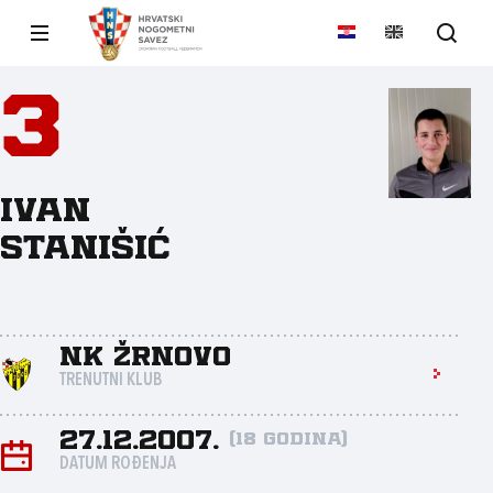
3
Ivan
Stanišić
NK Žrnovo
TRENUTNI KLUB
27.12.2007.
(18 godina)
DATUM ROĐENJA