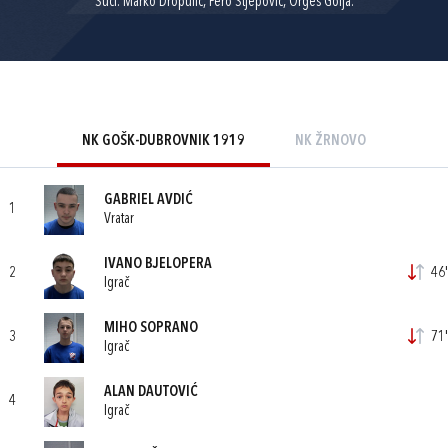
Suci: Marko Dropulić, Pero Stjepović, Orges Golja.
NK GOŠK-DUBROVNIK 1919
NK ŽRNOVO
GABRIEL AVDIĆ
1
Vratar
IVANO BJELOPERA
2
46'
Igrač
MIHO SOPRANO
3
71'
Igrač
ALAN DAUTOVIĆ
4
Igrač