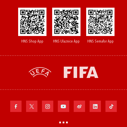
HNS Shop App
HNS Ulaznice App
HNS Semafor App