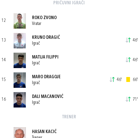
PRIČUVNI IGRAČI
ROKO ZVONO
12
Vratar
KRUNO DRAGIĆ
13
46'
Igrač
MATIJA FILIPPI
14
46'
Igrač
MARO DRAGOJE
15
46'
66'
Igrač
DALI MACANOVIĆ
16
71'
Igrač
TRENER
HASAN KACIĆ
Trener