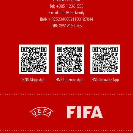
Hrvatska / Croatia
Tel:
+385 1 2361555
E-mail:
info@hns.family
IBAN: HR2523400091100187844
OIB: 08516152078
HNS Shop App
HNS Ulaznice App
HNS Semafor App