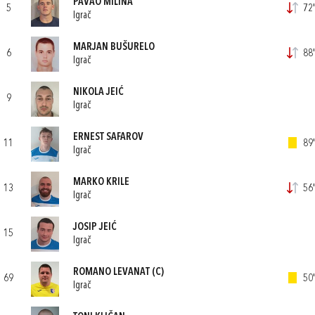
PAVAO MILINA
5
72'
Igrač
MARJAN BUŠURELO
6
88'
Igrač
NIKOLA JEIĆ
9
Igrač
ERNEST SAFAROV
11
89'
Igrač
MARKO KRILE
13
56'
Igrač
JOSIP JEIĆ
15
Igrač
ROMANO LEVANAT
(C)
69
50'
Igrač