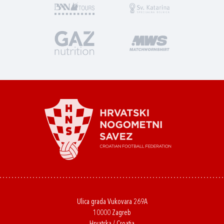
Ulica grada Vukovara 269A
10000 Zagreb